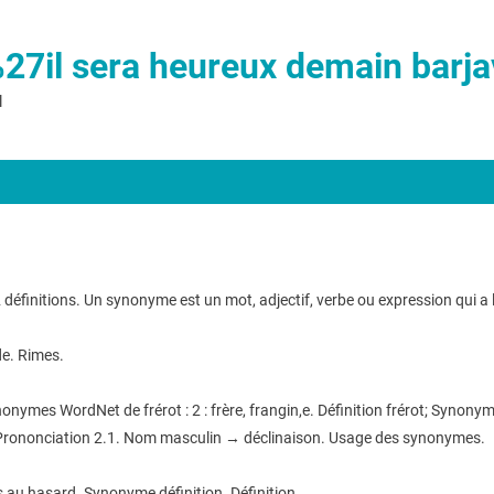
%27il sera heureux demain barja
l
nitions. Un synonyme est un mot, adjectif, verbe ou expression qui a la
de. Rimes.
ymes WordNet de frérot : 2 : frère, frangin,e. Définition frérot; Synonyme
 Prononciation 2.1. Nom masculin → déclinaison. Usage des synonymes.
ts au hasard. Synonyme définition. Définition.