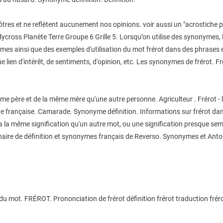
 nôtres et ne reflètent aucunement nos opinions. voir aussi un "acrostiche p
odycross Planète Terre Groupe 6 Grille 5. Lorsqu’on utilise des synonymes
es ainsi que des exemples d'utilisation du mot frérot dans des phrases et 
e lien d'intérêt, de sentiments, d'opinion, etc. Les synonymes de frérot. Fr
e père et de la même mère qu'une autre personne. Agriculteur . Frérot - l
ngue française. Camarade. Synonyme définition. Informations sur frérot dans
 la même signification qu'un autre mot, ou une signification presque sem
nnaire de définition et synonymes français de Reverso. Synonymes et Ant
 du mot. FRÉROT. Prononciation de frérot définition frérot traduction frérot 