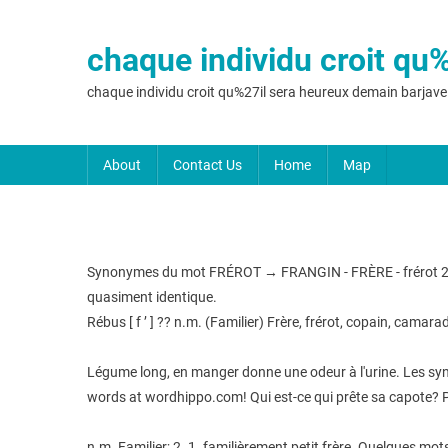
chaque individu croit qu
chaque individu croit qu%27il sera heureux demain barjave
About
Contact Us
Home
Map
Synonymes du mot FRÉROT → FRANGIN - FRÈRE - frérot 2 défi
quasiment identique.
Rébus [ f ’ ] ?? n.m. (Familier) Frère, frérot, copain, camara
Légume long, en manger donne une odeur à l'urine. Les synon
words at wordhippo.com! Qui est-ce qui prête sa capote?
n.m. Familier; 2. 1. familièrement petit frère. Quelques mo