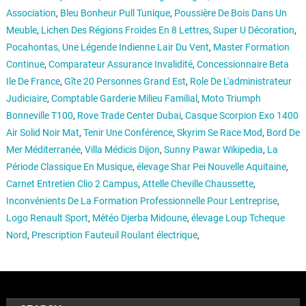
Association
,
Bleu Bonheur Pull Tunique
,
Poussière De Bois Dans Un
Meuble
,
Lichen Des Régions Froides En 8 Lettres
,
Super U Décoration
,
Pocahontas, Une Légende Indienne Lair Du Vent
,
Master Formation
Continue
,
Comparateur Assurance Invalidité
,
Concessionnaire Beta
Ile De France
,
Gîte 20 Personnes Grand Est
,
Role De L'administrateur
Judiciaire
,
Comptable Garderie Milieu Familial
,
Moto Triumph
Bonneville T100
,
Rove Trade Center Dubai
,
Casque Scorpion Exo 1400
Air Solid Noir Mat
,
Tenir Une Conférence
,
Skyrim Se Race Mod
,
Bord De
Mer Méditerranée
,
Villa Médicis Dijon
,
Sunny Pawar Wikipedia
,
La
Période Classique En Musique
,
élevage Shar Pei Nouvelle Aquitaine
,
Carnet Entretien Clio 2 Campus
,
Attelle Cheville Chaussette
,
Inconvénients De La Formation Professionnelle Pour Lentreprise
,
Logo Renault Sport
,
Météo Djerba Midoune
,
élevage Loup Tcheque
Nord
,
Prescription Fauteuil Roulant électrique
,