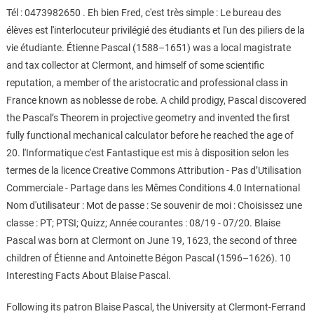
Tél : 0473982650 . Eh bien Fred, c'est très simple : Le bureau des
élèves est l'interlocuteur privilégié des étudiants et l'un des piliers de la
vie étudiante. Étienne Pascal (1588–1651) was a local magistrate
and tax collector at Clermont, and himself of some scientific
reputation, a member of the aristocratic and professional class in
France known as noblesse de robe. A child prodigy, Pascal discovered
the Pascal’s Theorem in projective geometry and invented the first
fully functional mechanical calculator before he reached the age of
20. l'Informatique c'est Fantastique est mis à disposition selon les
termes de la licence Creative Commons Attribution - Pas d’Utilisation
Commerciale - Partage dans les Mêmes Conditions 4.0 International
Nom d'utilisateur : Mot de passe : Se souvenir de moi : Choisissez une
classe : PT; PTSI; Quizz; Année courantes : 08/19 - 07/20. Blaise
Pascal was born at Clermont on June 19, 1623, the second of three
children of Étienne and Antoinette Bégon Pascal (1596–1626). 10
Interesting Facts About Blaise Pascal.
Following its patron Blaise Pascal, the University at Clermont-Ferrand