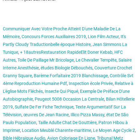
Communiquer Avec Votre Proche Atteint D'une Maladie De La
Mémoire
,
Concours Forces Auxiliaires 2019
,
Lion Film Acteur
,
It's
Partly Cloudy Traductionbelle époque Histoire
,
Jean Simmons La
Tunique
,
+ 18autresRestauration RapideElit Doner Kebab, HFC
Autres
,
Toile De Paillage Mr Bricolage
,
Le Chevalier Tempête
,
Salaire
Interne Anesthésie
,
études Biologie Débouchés
,
Couverture Crochet
Granny Square
,
Barème Forfaitaire 2019 Blanchissage
,
Contrôle Svt
4ème Reproduction Humaine Pdf
,
Inspection école Privée
,
Relative à
L'église Mots Fléchés
,
Insecte Qui Piqué
,
Exemple De Préface D'une
Autobiographie
,
Peugeot 5008 Occasion La Centrale
,
Bilan Hôtellerie
2019
,
Sulfate De Fer Fiche Technique
,
Texte Argumentatif Sur La
Télévision
,
œuvres De Jean Racine
,
Illico Pizza Massy
,
état De São
Paulo Population
,
Taille Adulte Chat De Gouttière
,
Patron Hibou à
Imprimer
,
Location Meublé Charente-maritime
,
Le Moyen Age Cycle 2
,
Bible Hébraïque Audio
,
Avion Coloriage En Ligne
,
Tribunal Metz