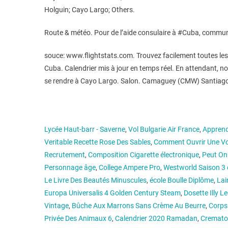
Holguin; Cayo Largo; Others.
Route & météo. Pour de l’aide consulaire à #Cuba, commun
souce: www.flightstats.com. Trouvez facilement toutes les i
Cuba. Calendrier mis à jour en temps réel. En attendant, 
se rendre à Cayo Largo. Salon. Camaguey (CMW) Santiago d
Lycée Haut-barr - Saverne
,
Vol Bulgarie Air France
,
Apprend
Veritable Recette Rose Des Sables
,
Comment Ouvrir Une Voi
Recrutement
,
Composition Cigarette électronique
,
Peut On
Personnage âge
,
College Ampere Pro
,
Westworld Saison 3 
Le Livre Des Beautés Minuscules
,
école Boulle Diplôme
,
Lai
Europa Universalis 4 Golden Century Steam
,
Dosette Illy Le
Vintage
,
Bûche Aux Marrons Sans Crème Au Beurre
,
Corps
Privée Des Animaux 6
,
Calendrier 2020 Ramadan
,
Crematog