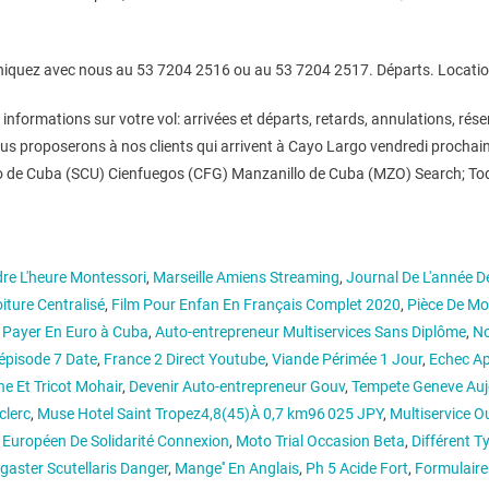
iquez avec nous au 53 7204 2516 ou au 53 7204 2517. Départs. Location d
nformations sur votre vol: arrivées et départs, retards, annulations, rése
nous proposerons à nos clients qui arrivent à Cayo Largo vendredi proch
e Cuba (SCU) Cienfuegos (CFG) Manzanillo de Cuba (MZO) Search; Today'
re L'heure Montessori
,
Marseille Amiens Streaming
,
Journal De L'année D
ture Centralisé
,
Film Pour Enfan En Français Complet 2020
,
Pièce De M
 Payer En Euro à Cuba
,
Auto-entrepreneur Multiservices Sans Diplôme
,
No
épisode 7 Date
,
France 2 Direct Youtube
,
Viande Périmée 1 Jour
,
Echec Ap
ne Et Tricot Mohair
,
Devenir Auto-entrepreneur Gouv
,
Tempete Geneve Auj
clerc
,
Muse Hotel Saint Tropez4,8(45)À 0,7 km96 025 JPY
,
Multiservice O
 Européen De Solidarité Connexion
,
Moto Trial Occasion Beta
,
Différent T
aster Scutellaris Danger
,
Mange'' En Anglais
,
Ph 5 Acide Fort
,
Formulair