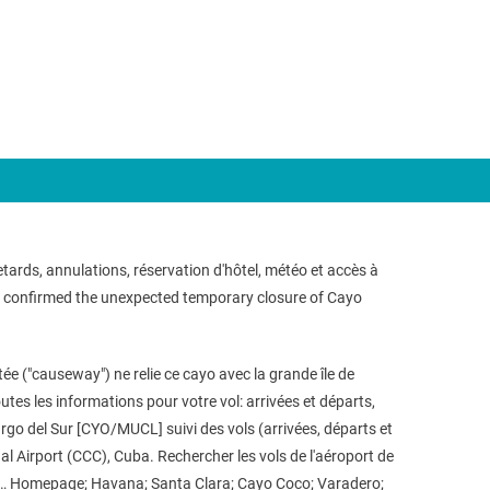
tards, annulations, réservation d'hôtel, météo et accès à
s confirmed the unexpected temporary closure of Cayo
e ("causeway") ne relie ce cayo avec la grande île de
es les informations pour votre vol: arrivées et départs,
argo del Sur [CYO/MUCL] suivi des vols (arrivées, départs et
al Airport (CCC), Cuba. Rechercher les vols de l'aéroport de
an … Homepage; Havana; Santa Clara; Cayo Coco; Varadero;