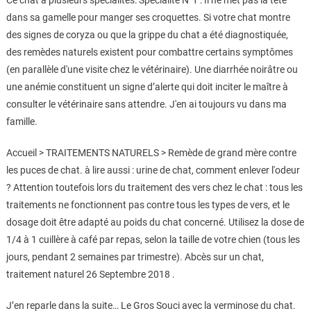
Ce chat a plusieurs spécialités: Spécialité N°1 : Il ne met pas la tête
dans sa gamelle pour manger ses croquettes. Si votre chat montre
des signes de coryza ou que la grippe du chat a été diagnostiquée,
des remèdes naturels existent pour combattre certains symptômes
(en parallèle d'une visite chez le vétérinaire). Une diarrhée noirâtre ou
une anémie constituent un signe d’alerte qui doit inciter le maître à
consulter le vétérinaire sans attendre. J'en ai toujours vu dans ma
famille.
Accueil > TRAITEMENTS NATURELS > Remède de grand mère contre
les puces de chat. à lire aussi : urine de chat, comment enlever l'odeur
? Attention toutefois lors du traitement des vers chez le chat : tous les
traitements ne fonctionnent pas contre tous les types de vers, et le
dosage doit être adapté au poids du chat concerné. Utilisez la dose de
1/4 à 1 cuillère à café par repas, selon la taille de votre chien (tous les
jours, pendant 2 semaines par trimestre). Abcès sur un chat,
traitement naturel 26 Septembre 2018 .
J’en reparle dans la suite… Le Gros Souci avec la verminose du chat.