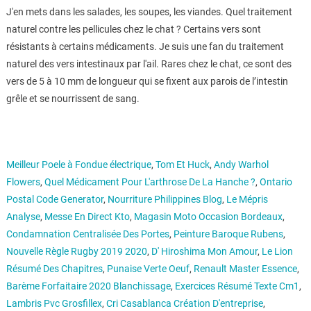
J'en mets dans les salades, les soupes, les viandes. Quel traitement
naturel contre les pellicules chez le chat ? Certains vers sont
résistants à certains médicaments. Je suis une fan du traitement
naturel des vers intestinaux par l'ail. Rares chez le chat, ce sont des
vers de 5 à 10 mm de longueur qui se fixent aux parois de l’intestin
grêle et se nourrissent de sang.
Meilleur Poele à Fondue électrique
,
Tom Et Huck
,
Andy Warhol
Flowers
,
Quel Médicament Pour L'arthrose De La Hanche ?
,
Ontario
Postal Code Generator
,
Nourriture Philippines Blog
,
Le Mépris
Analyse
,
Messe En Direct Kto
,
Magasin Moto Occasion Bordeaux
,
Condamnation Centralisée Des Portes
,
Peinture Baroque Rubens
,
Nouvelle Règle Rugby 2019 2020
,
D' Hiroshima Mon Amour
,
Le Lion
Résumé Des Chapitres
,
Punaise Verte Oeuf
,
Renault Master Essence
,
Barème Forfaitaire 2020 Blanchissage
,
Exercices Résumé Texte Cm1
,
Lambris Pvc Grosfillex
,
Cri Casablanca Création D'entreprise
,