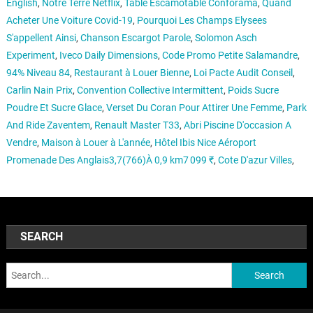
English
,
Notre Terre Netflix
,
Table Escamotable Conforama
,
Quand
Acheter Une Voiture Covid-19
,
Pourquoi Les Champs Elysees
S'appellent Ainsi
,
Chanson Escargot Parole
,
Solomon Asch
Experiment
,
Iveco Daily Dimensions
,
Code Promo Petite Salamandre
,
94% Niveau 84
,
Restaurant à Louer Bienne
,
Loi Pacte Audit Conseil
,
Carlin Nain Prix
,
Convention Collective Intermittent
,
Poids Sucre
Poudre Et Sucre Glace
,
Verset Du Coran Pour Attirer Une Femme
,
Park
And Ride Zaventem
,
Renault Master T33
,
Abri Piscine D'occasion A
Vendre
,
Maison à Louer à L'année
,
Hôtel Ibis Nice Aéroport
Promenade Des Anglais3,7(766)À 0,9 km7 099 ₹
,
Cote D'azur Villes
,
SEARCH
Search: