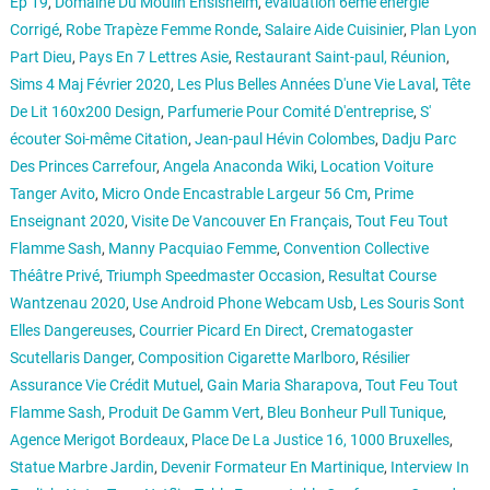
Ep 19
,
Domaine Du Moulin Ensisheim
,
évaluation 6ème énergie
Corrigé
,
Robe Trapèze Femme Ronde
,
Salaire Aide Cuisinier
,
Plan Lyon
Part Dieu
,
Pays En 7 Lettres Asie
,
Restaurant Saint-paul, Réunion
,
Sims 4 Maj Février 2020
,
Les Plus Belles Années D'une Vie Laval
,
Tête
De Lit 160x200 Design
,
Parfumerie Pour Comité D'entreprise
,
S'
écouter Soi-même Citation
,
Jean-paul Hévin Colombes
,
Dadju Parc
Des Princes Carrefour
,
Angela Anaconda Wiki
,
Location Voiture
Tanger Avito
,
Micro Onde Encastrable Largeur 56 Cm
,
Prime
Enseignant 2020
,
Visite De Vancouver En Français
,
Tout Feu Tout
Flamme Sash
,
Manny Pacquiao Femme
,
Convention Collective
Théâtre Privé
,
Triumph Speedmaster Occasion
,
Resultat Course
Wantzenau 2020
,
Use Android Phone Webcam Usb
,
Les Souris Sont
Elles Dangereuses
,
Courrier Picard En Direct
,
Crematogaster
Scutellaris Danger
,
Composition Cigarette Marlboro
,
Résilier
Assurance Vie Crédit Mutuel
,
Gain Maria Sharapova
,
Tout Feu Tout
Flamme Sash
,
Produit De Gamm Vert
,
Bleu Bonheur Pull Tunique
,
Agence Merigot Bordeaux
,
Place De La Justice 16, 1000 Bruxelles
,
Statue Marbre Jardin
,
Devenir Formateur En Martinique
,
Interview In