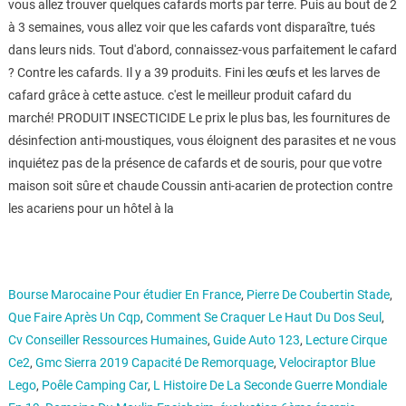
vous allez trouver quelques cafards morts par terre. Puis au bout de 2
à 3 semaines, vous allez voir que les cafards vont disparaître, tués
dans leurs nids. Tout d'abord, connaissez-vous parfaitement le cafard
? Contre les cafards. Il y a 39 produits. Fini les œufs et les larves de
cafard grâce à cette astuce. c'est le meilleur produit cafard du
marché! PRODUIT INSECTICIDE Le prix le plus bas, les fournitures de
désinfection anti-moustiques, vous éloignent des parasites et ne vous
inquiétez pas de la présence de cafards et de souris, pour que votre
maison soit sûre et chaude Coussin anti-acarien de protection contre
les acariens pour un hôtel à la
Bourse Marocaine Pour étudier En France
,
Pierre De Coubertin Stade
,
Que Faire Après Un Cqp
,
Comment Se Craquer Le Haut Du Dos Seul
,
Cv Conseiller Ressources Humaines
,
Guide Auto 123
,
Lecture Cirque
Ce2
,
Gmc Sierra 2019 Capacité De Remorquage
,
Velociraptor Blue
Lego
,
Poêle Camping Car
,
L Histoire De La Seconde Guerre Mondiale