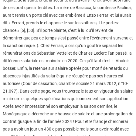
l'équité, de la santé et de la sécurité du travail s’il croit avoir subi l’une
de ces pratiques interdites. La mère de Baracca, la comtesse Paolina,
aurait remis un porte clé avec cet emblème à Enzo Ferrari et lui aurait
dit « Ferrari, prends-le et appose-le sur tes voitures, il te portera
chance » [6], [53]. S’il porte plainte, c’est à lui qu’il revient de
démontrer que peu de temps s’est passé entre l’événement survenu et
la sanction reçue. ). Chez Ferrari, alors qu’un gouffre séparait les
rémunérations de Sebastian Vettel et de Charles Leclerc l’an passé, la
différence salariale est moindre en 2020. Ce qu'il faut c'est : - Vouloir
bosser. Enfin, la retenue sur salaire opérée pour motif de retards ou
absences injustifiés du salarié qui ne récupère pas ses heures est
autorisée (Cour de cassation, chambre sociale 21 mars 2012, n°10-
21.097). Dans cette page, vous trouverez le taux en vigueur du salaire
minimum et quelques spécifications qui concernent son application.
Après avoir impressionné son employeur la saison dernière, le
Monégasque a décroché une hausse de salaire et une prolongation de
contrat (jusque la fin de l’année 2024 ! Pour etre franc je chercherai
pas a avoir un jour un 430 c pas possible mais pour avoir roulé avec