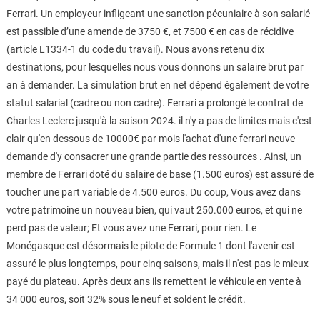
Ferrari. Un employeur infligeant une sanction pécuniaire à son salarié
est passible d’une amende de 3750 €, et 7500 € en cas de récidive
(article L1334-1 du code du travail). Nous avons retenu dix
destinations, pour lesquelles nous vous donnons un salaire brut par
an à demander. La simulation brut en net dépend également de votre
statut salarial (cadre ou non cadre). Ferrari a prolongé le contrat de
Charles Leclerc jusqu'à la saison 2024. il n'y a pas de limites mais c'est
clair qu'en dessous de 10000€ par mois l'achat d'une ferrari neuve
demande d'y consacrer une grande partie des ressources . Ainsi, un
membre de Ferrari doté du salaire de base (1.500 euros) est assuré de
toucher une part variable de 4.500 euros. Du coup, Vous avez dans
votre patrimoine un nouveau bien, qui vaut 250.000 euros, et qui ne
perd pas de valeur; Et vous avez une Ferrari, pour rien. Le
Monégasque est désormais le pilote de Formule 1 dont l'avenir est
assuré le plus longtemps, pour cinq saisons, mais il n'est pas le mieux
payé du plateau. Après deux ans ils remettent le véhicule en vente à
34 000 euros, soit 32% sous le neuf et soldent le crédit.