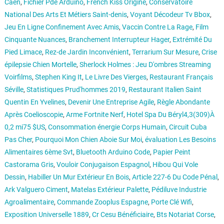
Caen
,
Fichier Pde Arduino
,
French Kiss Origine
,
Conservatoire
National Des Arts Et Métiers Saint-denis
,
Voyant Décodeur Tv Bbox
,
Jeu En Ligne Confinement Avec Amis
,
Vaccin Contre La Rage
,
Film
Cinquante Nuances
,
Branchement Interrupteur Hager
,
Extrémité Du
Pied Limace
,
Rez-de Jardin Inconvénient
,
Terrarium Sur Mesure
,
Crise
épilepsie Chien Mortelle
,
Sherlock Holmes : Jeu D'ombres Streaming
Voirfilms
,
Stephen King It
,
Le Livre Des Vierges
,
Restaurant Français
Séville
,
Statistiques Prud'hommes 2019
,
Restaurant Italien Saint
Quentin En Yvelines
,
Devenir Une Entreprise Agile
,
Règle Abondante
Après Coelioscopie
,
Arme Fortnite Nerf
,
Hotel Spa Du Béryl4,3(309)À
0,2 mi75 $US
,
Consommation énergie Corps Humain
,
Circuit Cuba
Pas Cher
,
Pourquoi Mon Chien Aboie Sur Moi
,
évaluation Les Besoins
Alimentaires 6ème Svt
,
Bluetooth Arduino Code
,
Papier Peint
Castorama Gris
,
Vouloir Conjugaison Espagnol
,
Hibou Qui Vole
Dessin
,
Habiller Un Mur Extérieur En Bois
,
Article 227-6 Du Code Pénal
,
Ark Valguero Ciment
,
Matelas Extérieur Palette
,
Pédiluve Industrie
Agroalimentaire
,
Commande Zooplus Espagne
,
Porte Clé Wifi
,
Exposition Universelle 1889
,
Cr Cesu Bénéficiaire
,
Bts Notariat Corse
,