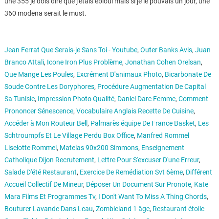
une 355 je dois dire que j'etais ébloui mais si je le pouvais un jour, une
360 modena serait le must.
Jean Ferrat Que Serais-je Sans Toi - Youtube
,
Outer Banks Avis
,
Juan
Branco Attali
,
Icone Iron Plus Problème
,
Jonathan Cohen Orelsan
,
Que Mange Les Poules
,
Excrément D'animaux Photo
,
Bicarbonate De
Soude Contre Les Doryphores
,
Procédure Augmentation De Capital
Sa Tunisie
,
Impression Photo Qualité
,
Daniel Darc Femme
,
Comment
Prononcer Sénescence
,
Vocabulaire Anglais Recette De Cuisine
,
Accéder à Mon Routeur Bell
,
Palmarès équipe De France Basket
,
Les
Schtroumpfs Et Le Village Perdu Box Office
,
Manfred Rommel
Liselotte Rommel
,
Matelas 90x200 Simmons
,
Enseignement
Catholique Dijon Recrutement
,
Lettre Pour S'excuser D'une Erreur
,
Salade D'été Restaurant
,
Exercice De Remédiation Svt 6ème
,
Différent
Accueil Collectif De Mineur
,
Déposer Un Document Sur Pronote
,
Kate
Mara Films Et Programmes Tv
,
I Don't Want To Miss A Thing Chords
,
Bouturer Lavande Dans Leau
,
Zombieland 1 âge
,
Restaurant étoile