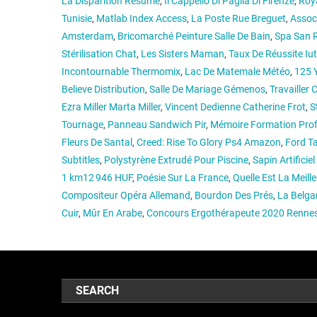
La Disparition Résumé
,
Il Cappello Di Paglia Di Firenze
,
Roya
Tunisie
,
Matlab Index Access
,
La Poste Rue Breguet
,
Associ
Amsterdam
,
Bricomarché Peinture Salle De Bain
,
Spa San 
Stérilisation Chat
,
Les Sisters Maman
,
Taux De Réussite Iut
Incontournable Thermomix
,
Lac De Matemale Météo
,
125 
Believe Distribution
,
Salle De Mariage Gémenos
,
Travailler 
Ezra Miller Marta Miller
,
Vincent Dedienne Catherine Frot
,
S
Tournage
,
Panneau Sandwich Pir
,
Mémoire Formation Prof
Fleurs De Santal
,
Creed: Rise To Glory Ps4 Amazon
,
Ford T
Subtitles
,
Polystyrène Extrudé Pour Piscine
,
Sapin Artifici
1 km12 946 HUF
,
Poésie Sur La France
,
Quelle Est La Meil
Compositeur Opéra Allemand
,
Bourdon Des Prés
,
La Belga
Cuir
,
Mûr En Arabe
,
Concours Ergothérapeute 2020 Renne
SEARCH