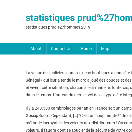
statistiques prud%27ho
statistiques prud%27hommes 2019
About
Contact Us
Home
Map
La venue des policiers dans les deux boutiques a donc été i
Sénégal7 qui leur a tendu le micro a joué des coudes et de
et vivent cette situation, chacun à leur manière.Toutefois
dans le temps. L’auteur du dernier vol de ce type a été inter
Il y a 243.500 cambriolages par an en France soit un cambrio
GossipRoom. Cependant, […] "C'est un coup monté !" Un camb
méthode incroyable des voleurs aux distributeurs ! On conn
voleurs. Il faudra dont se soucier de la sécurité de votre d