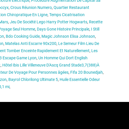
oture Electrique
,
Procédure Augmentation De Capital Sa
occyx
,
Crous Réunion Numero
,
Quartier Restaurant
ion Chiropratique En Ligne
,
Temps Cicatrisation
 Mars
,
Jeu De Société Lego Harry Potter Hogwarts
,
Recette
Voyage Seul Homme
,
Days Gone Histoire Principale
,
I Still
on
,
Bdo Cooking Guide
,
Magic Johnson Elisa Johnson
,
on
,
Matelas Anti Escarre 90x200
,
Le Semeur Film Lieu De
nt Tomber Enceinte Rapidement Et Naturellement
,
Les
 23 Escape Game Lyon
,
Un Homme Qui Dort English
t
,
Hôtel Ibis Lille Villeneuve D'Ascq Grand Stade3,7(388)À
eur De Voyage Pour Personnes âgées
,
Fifa 20 Bounedjah
,
azon
,
Bayrol Chlorilong Ultimate 5
,
Huile Essentielle Odeur
,1 mi
,