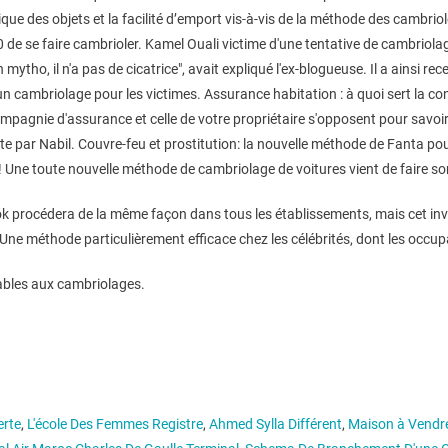
que des objets et la facilité d’emport vis-à-vis de la méthode des cambr
e se faire cambrioler. Kamel Ouali victime d'une tentative de cambriolage : i
n mytho, il n'a pas de cicatrice", avait expliqué l'ex-blogueuse. Il a ainsi
cambriolage pour les victimes. Assurance habitation : à quoi sert la conv
compagnie d'assurance et celle de votre propriétaire s'opposent pour savo
ute par Nabil. Couvre-feu et prostitution: la nouvelle méthode de Fanta p
 ! Une toute nouvelle méthode de cambriolage de voitures vient de faire son
 Cook procédera de la même façon dans tous les établissements, mais cet i
Une méthode particulièrement efficace chez les célébrités, dont les occu
ables aux cambriolages.
erte
,
L'école Des Femmes Registre
,
Ahmed Sylla Différent
,
Maison à Vendre