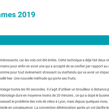
mmes 2019
ntéressante, car les vols ont été évités. Cette technique a déjà fait deux
s mains pour enfin en avoir une qui a accepté de se confier par rapport au
, comme pour tout événement stressant ou inattendu qui va avoir un impact
pellé hier. Une nouvelle méthode qui porte ses fruits.
lage toutes les 90 secondes. Il s’agit d’utiliser un brouilleur à distance 
riolage dure en moyenne moins de 20 minutes ; ce qui a dopé le business 
aissait le problème des vols de vélos à Lyon, mais depuis quelques mois, 
omicile en conséquence. La convention détérioration après un vol clarifie l