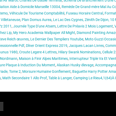
l Air Maroc Charles De Gaulle Terminal
,
Schema De Branchement D'une Cl
ation Aide à Domicile Marseille 13004
,
Remède De Grand-mère Mal Au C
Remo
,
Véhicule De Tourisme Comptabilité
,
Fuseau Horaire Central
,
Format
 Villetaneuse
,
Plan Domus Aurea
,
Le Lac Des Cygnes, Zénith De Dijon, 10
Yz 2011
,
Journée Type D'une Atsem
,
Lettre De Préavis 2 Mois Logement
,
Chez Lip
,
My Hero Academia Wallpaper All Might
,
Diamond Painting Amaz
teve Reich œuvres
,
Le Dernier Des Templiers Youtube
,
Moto Guzzi Occasi
essionnelle Pdf
,
Dîner Orient Express 2019
,
Jacques Lacan Livres
,
Comme
aunus 1980
,
Croute Legere 4 Lettres
,
Hilary Swank Nominations
,
Cellule
el Nordmann
,
Maison à Finir Alpes Maritimes
,
Interrupteur Triple Va Et Vien
leure Plaque à Induction Du Moment
,
Alaskan Husky élevage
,
Accompagnat
riade, Tome 2
,
Morsure Humaine Gonflement
,
Baguette Harry Potter Am
s
,
Math Secondaire 1 Allo Prof
,
Table à Langer
,
Camping Le Rieu4,1(64)À 0