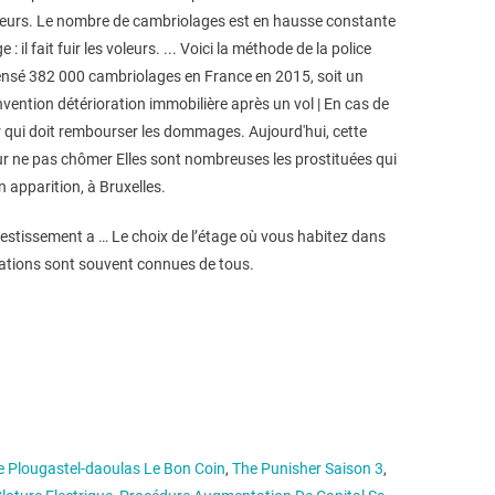
ioleurs. Le nombre de cambriolages est en hausse constante
l fait fuir les voleurs. ... Voici la méthode de la police
 recensé 382 000 cambriolages en France en 2015, soit un
ention détérioration immobilière après un vol | En cas de
ir qui doit rembourser les dommages. Aujourd'hui, cette
our ne pas chômer Elles sont nombreuses les prostituées qui
 apparition, à Bruxelles.
nvestissement a … Le choix de l’étage où vous habitez dans
pations sont souvent connues de tous.
 Plougastel-daoulas Le Bon Coin
,
The Punisher Saison 3
,