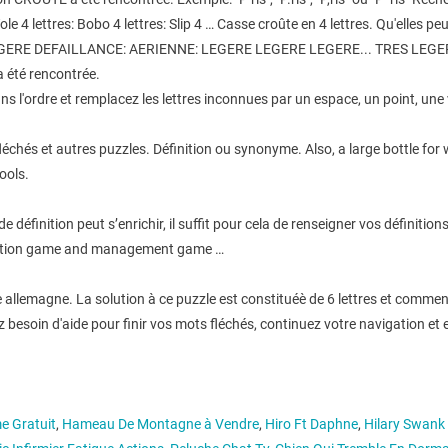
 Yole 4 lettres: Bobo 4 lettres: Slip 4 … Casse croûte en 4 lettres. Qu'elles p
: LEGERE DEFAILLANCE: AERIENNE: LEGERE LEGERE LEGERE... TRES LEGERE
a été rencontrée.
s l'ordre et remplacez les lettres inconnues par un espace, un point, une v
léchés et autres puzzles. Définition ou synonyme. Also, a large bottle for 
ools.
 définition peut s’enrichir, il suffit pour cela de renseigner vos définitio
mulation game and management game …
 allemagne. La solution à ce puzzle est constituéè de 6 lettres et commen
vez besoin d'aide pour finir vos mots fléchés, continuez votre navigatio
e Gratuit
,
Hameau De Montagne à Vendre
,
Hiro Ft Daphne
,
Hilary Swank