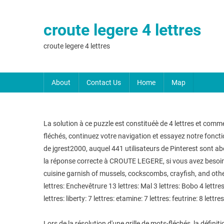
croute legere 4 lettres
croute legere 4 lettres
About
Contact Us
Home
Map
La solution à ce puzzle est constituéè de 4 lettres et com
fléchés, continuez votre navigation et essayez notre foncti
de jgrest2000, auquel 441 utilisateurs de Pinterest sont ab
la réponse correcte à CROUTE LEGERE, si vous avez besoin d'
cuisine garnish of mussels, cockscombs, crayfish, and other
lettres: Enchevêtrure 13 lettres: Mal 3 lettres: Bobo 4 lettres: 
lettres: liberty: 7 lettres: etamine: 7 lettres: feutrine: 8 lettr
Lors de la résolution d'une grille de mots-fléchés, la définiti