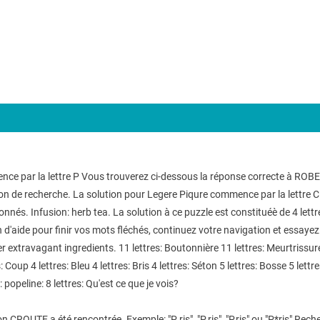
mence par la lettre P Vous trouverez ci-dessous la réponse correcte à ROBE
on de recherche. La solution pour Legere Piqure commence par la lettre C e
onnés. Infusion: herb tea. La solution à ce puzzle est constituéè de 4 lett
aide pour finir vos mots fléchés, continuez votre navigation et essayez no
 extravagant ingredients. 11 lettres: Boutonnière 11 lettres: Meurtrissure 
Coup 4 lettres: Bleu 4 lettres: Bris 4 lettres: Séton 5 lettres: Bosse 5 lettres:
es: popeline: 8 lettres: Qu'est ce que je vois?
on CROUTE a été rencontrée. Exemple: "P ris", "P.ris", "P,ris" ou "P*ris" Reche