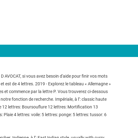
 D AVOCAT, si vous avez besoin d'aide pour finir vos mots
t est de 4 lettres. 2019 - Explorez le tableau « Allemagne »
res et commence par la lettre P. Vous trouverez ci-dessous
tre fonction de recherche. Impériale, à l’: classic haute
12 lettres: Boursouflure 12 lettres: Mortification 13
 Plaie 4 lettres: voile: 5 lettres: ponge: 5 lettres: tussor: 6
rcher. Indienne, à l’: East Indian style, usually with curry