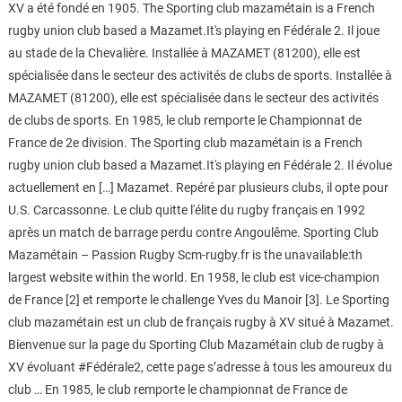
XV a été fondé en 1905. The Sporting club mazamétain is a French
rugby union club based a Mazamet.It's playing en Fédérale 2. Il joue
au stade de la Chevalière. Installée à MAZAMET (81200), elle est
spécialisée dans le secteur des activités de clubs de sports. Installée à
MAZAMET (81200), elle est spécialisée dans le secteur des activités
de clubs de sports. En 1985, le club remporte le Championnat de
France de 2e division. The Sporting club mazamétain is a French
rugby union club based a Mazamet.It's playing en Fédérale 2. Il évolue
actuellement en […] Mazamet. Repéré par plusieurs clubs, il opte pour
U.S. Carcassonne. Le club quitte l'élite du rugby français en 1992
après un match de barrage perdu contre Angoulême. Sporting Club
Mazamétain – Passion Rugby Scm-rugby.fr is the unavailable:th
largest website within the world. En 1958, le club est vice-champion
de France [2] et remporte le challenge Yves du Manoir [3]. Le Sporting
club mazamétain est un club de français rugby à XV situé à Mazamet.
Bienvenue sur la page du Sporting Club Mazamétain club de rugby à
XV évoluant #Fédérale2, cette page s’adresse à tous les amoureux du
club … En 1985, le club remporte le championnat de France de