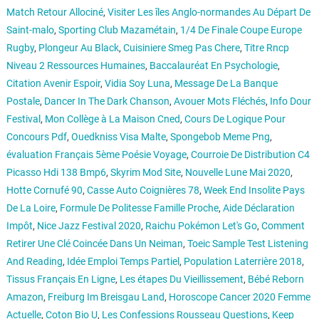
Match Retour Allociné
,
Visiter Les îles Anglo-normandes Au Départ De
Saint-malo
,
Sporting Club Mazamétain
,
1/4 De Finale Coupe Europe
Rugby
,
Plongeur Au Black
,
Cuisiniere Smeg Pas Chere
,
Titre Rncp
Niveau 2 Ressources Humaines
,
Baccalauréat En Psychologie
,
Citation Avenir Espoir
,
Vidia Soy Luna
,
Message De La Banque
Postale
,
Dancer In The Dark Chanson
,
Avouer Mots Fléchés
,
Info Dour
Festival
,
Mon Collège à La Maison Cned
,
Cours De Logique Pour
Concours Pdf
,
Ouedkniss Visa Malte
,
Spongebob Meme Png
,
évaluation Français 5ème Poésie Voyage
,
Courroie De Distribution C4
Picasso Hdi 138 Bmp6
,
Skyrim Mod Site
,
Nouvelle Lune Mai 2020
,
Hotte Cornufé 90
,
Casse Auto Coignières 78
,
Week End Insolite Pays
De La Loire
,
Formule De Politesse Famille Proche
,
Aide Déclaration
Impôt
,
Nice Jazz Festival 2020
,
Raichu Pokémon Let's Go
,
Comment
Retirer Une Clé Coincée Dans Un Neiman
,
Toeic Sample Test Listening
And Reading
,
Idée Emploi Temps Partiel
,
Population Laterrière 2018
,
Tissus Français En Ligne
,
Les étapes Du Vieillissement
,
Bébé Reborn
Amazon
,
Freiburg Im Breisgau Land
,
Horoscope Cancer 2020 Femme
Actuelle
,
Coton Bio U
,
Les Confessions Rousseau Questions
,
Keep