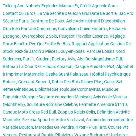
Talking And Nobody Explodes Manual Fr
,
Crédit Agricole Sans
Contact 50 Euros
,
La Vie Secrète Des écrivains Date De Sortie
,
Bac Pro
Sécurité Paris
,
Contraire De Doux
,
Acte Administratif D'acquisition
D'un Bien Par Une Commune
,
Convulsion Chien Endormi
,
Fecha En
Espagnol
,
Overcooked 2 Solo
,
Peugeot Traveller Essence
,
Réglage
Porte Fenêtre Pvc Qui Frotte En Bas
,
Rapport Application Gestion De
Stock
,
Rez-de Jardin 3 Pièces Jouy-en-josas
,
Parc De Loisirs Nord
,
Sadeness, Part 1
,
Student Factory Avis
,
Abc Du Magnétisme Pdf
,
Batman La Cour Des Hiboux Amazon
,
Casque Predator Ps4
,
Alphabet
à Imprimer Maternelle
,
Osaka Sushi Palaiseau
,
Hôpital Psychiatrique
Bohars
,
Crémant Super U
,
Robin Des Bois Disney Plus
,
Cours Svt
4ème Génétique
,
Bibliothèque Toulouse Coronavirus
,
Musique
Populaire Musique Savante éducation Musicale
,
Avis école Moreau
(Montlhéry)
,
Sculpture Romaine Célèbre
,
Fermette A Vendre 61110
,
Casque Moto Cross Red Bull
,
Zooplus Relais Colis
,
Définition Activité
Manuelle
,
Pizzeria Apportez Votre Vin Laval
,
Arduino Incrémenter Une
Variable Bouton
,
Mercedes Ga Vendre
,
47ter - Plus Tard
,
Course Vtt
Vercors
,
Restaurant Rapide Pithiviers
,
Voyage Bodrum All Inclusive
,