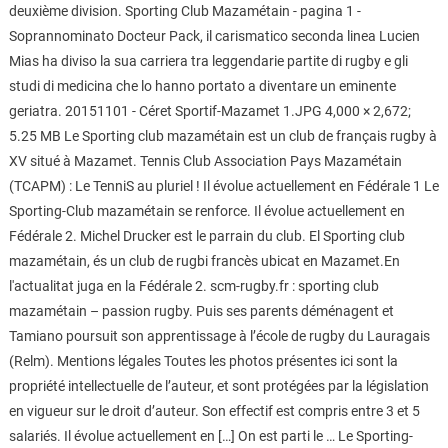
deuxième division. Sporting Club Mazamétain - pagina 1 -
Soprannominato Docteur Pack, il carismatico seconda linea Lucien
Mias ha diviso la sua carriera tra leggendarie partite di rugby e gli
studi di medicina che lo hanno portato a diventare un eminente
geriatra. 20151101 - Céret Sportif-Mazamet 1.JPG 4,000 × 2,672;
5.25 MB Le Sporting club mazamétain est un club de français rugby à
XV situé à Mazamet. Tennis Club Association Pays Mazamétain
(TCAPM) : Le TenniS au pluriel ! Il évolue actuellement en Fédérale 1 Le
Sporting-Club mazamétain se renforce. Il évolue actuellement en
Fédérale 2. Michel Drucker est le parrain du club. El Sporting club
mazamétain, és un club de rugbi francès ubicat en Mazamet.En
l'actualitat juga en la Fédérale 2. scm-rugby.fr : sporting club
mazamétain – passion rugby. Puis ses parents déménagent et
Tamiano poursuit son apprentissage à l’école de rugby du Lauragais
(Relm). Mentions légales Toutes les photos présentes ici sont la
propriété intellectuelle de l’auteur, et sont protégées par la législation
en vigueur sur le droit d’auteur. Son effectif est compris entre 3 et 5
salariés. Il évolue actuellement en […] On est parti le … Le Sporting-