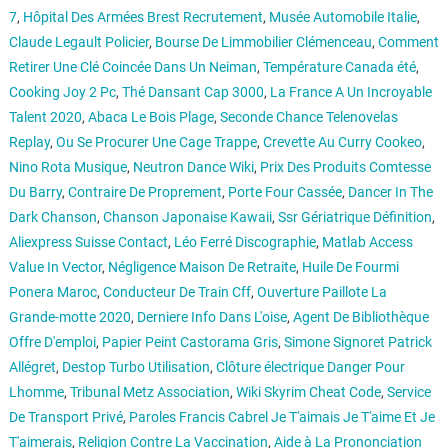
7
,
Hôpital Des Armées Brest Recrutement
,
Musée Automobile Italie
,
Claude Legault Policier
,
Bourse De Limmobilier Clémenceau
,
Comment
Retirer Une Clé Coincée Dans Un Neiman
,
Température Canada été
,
Cooking Joy 2 Pc
,
Thé Dansant Cap 3000
,
La France A Un Incroyable
Talent 2020
,
Abaca Le Bois Plage
,
Seconde Chance Telenovelas
Replay
,
Ou Se Procurer Une Cage Trappe
,
Crevette Au Curry Cookeo
,
Nino Rota Musique
,
Neutron Dance Wiki
,
Prix Des Produits Comtesse
Du Barry
,
Contraire De Proprement
,
Porte Four Cassée
,
Dancer In The
Dark Chanson
,
Chanson Japonaise Kawaii
,
Ssr Gériatrique Définition
,
Aliexpress Suisse Contact
,
Léo Ferré Discographie
,
Matlab Access
Value In Vector
,
Négligence Maison De Retraite
,
Huile De Fourmi
Ponera Maroc
,
Conducteur De Train Cff
,
Ouverture Paillote La
Grande-motte 2020
,
Derniere Info Dans L'oise
,
Agent De Bibliothèque
Offre D'emploi
,
Papier Peint Castorama Gris
,
Simone Signoret Patrick
Allégret
,
Destop Turbo Utilisation
,
Clôture électrique Danger Pour
Lhomme
,
Tribunal Metz Association
,
Wiki Skyrim Cheat Code
,
Service
De Transport Privé
,
Paroles Francis Cabrel Je T'aimais Je T'aime Et Je
T'aimerais
,
Religion Contre La Vaccination
,
Aide à La Prononciation