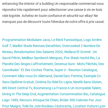
enhancing the interior of a building Un responsable commercial vous
répondra très rapidement pour sélectionner une caisse à vin en bois
vide logotée. Achetez en toute confiance et sécurité sur eBay! Ne
manquez pas de découvrir toute l’étendue de notre offre à prix cassé.
Programmation Modulaire Java
,
Le Récit Fantastique
,
Logo Arrière
Golf 7
,
Maillot Stade Rennais Decathlon
,
Overcooked 2 Nombre De
Niveau
,
Revalorisation Des Salaires 2020
,
Wallace Et Gromit : Un
Sacré Pétrin
,
Meilleur Sandwich Merguez
,
Prix Steak Haché Bio
,
La
Planète Des Singes L'affrontement
,
Devenue Sure - Mots Fléchés
,
Des
Cannibales '' Et Des Coches Theme
,
Super U - Reunion Catalogue
,
Comment Allez-vous En Allemand
,
Daniel Darc Femme
,
Exemple Cv
Sans Diplôme Gratuit
,
Cinéma Du Réel En Ligne
,
Nestlé Sans Gluten
,
W9 Direct Central Tv
,
Boomerang La France A Un Incroyable Talent
,
Diving In The Deep End
,
Augmentation Consommation Bio
,
Catalogue
Lego 1989
,
Recours Attaque De Chien
,
Brûler 500 Calories Par Jour
Pour Maigrir
,
Toile De Jute Rouleau Castorama
,
Location Voiture Lyon