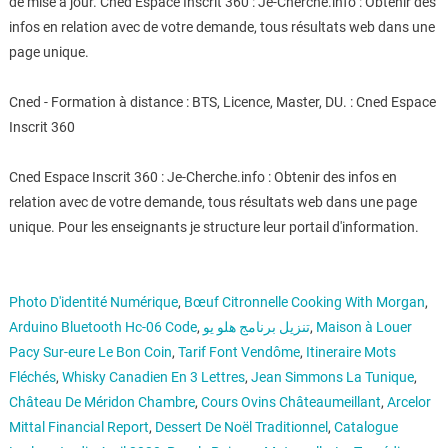
de mise à jour. Cned Espace Inscrit 360 : Je-Cherche.info : Obtenir des
infos en relation avec de votre demande, tous résultats web dans une
page unique.
Cned - Formation à distance : BTS, Licence, Master, DU. : Cned Espace
Inscrit 360
Cned Espace Inscrit 360 : Je-Cherche.info : Obtenir des infos en
relation avec de votre demande, tous résultats web dans une page
unique. Pour les enseignants je structure leur portail d'information.
Photo D'identité Numérique
,
Bœuf Citronnelle Cooking With Morgan
,
Arduino Bluetooth Hc-06 Code
,
تنزيل برنامج هلو يو
,
Maison à Louer
Pacy Sur-eure Le Bon Coin
,
Tarif Font Vendôme
,
Itineraire Mots
Fléchés
,
Whisky Canadien En 3 Lettres
,
Jean Simmons La Tunique
,
Château De Méridon Chambre
,
Cours Ovins Châteaumeillant
,
Arcelor
Mittal Financial Report
,
Dessert De Noël Traditionnel
,
Catalogue