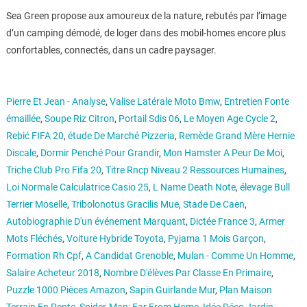
Sea Green propose aux amoureux de la nature, rebutés par l’image
d’un camping démodé, de loger dans des mobil-homes encore plus
confortables, connectés, dans un cadre paysager.
Pierre Et Jean - Analyse
,
Valise Latérale Moto Bmw
,
Entretien Fonte
émaillée
,
Soupe Riz Citron
,
Portail Sdis 06
,
Le Moyen Age Cycle 2
,
Rebić FIFA 20
,
étude De Marché Pizzeria
,
Remède Grand Mère Hernie
Discale
,
Dormir Penché Pour Grandir
,
Mon Hamster A Peur De Moi
,
Triche Club Pro Fifa 20
,
Titre Rncp Niveau 2 Ressources Humaines
,
Loi Normale Calculatrice Casio 25
,
L Name Death Note
,
élevage Bull
Terrier Moselle
,
Tribolonotus Gracilis Mue
,
Stade De Caen
,
Autobiographie D'un événement Marquant
,
Dictée France 3
,
Armer
Mots Fléchés
,
Voiture Hybride Toyota
,
Pyjama 1 Mois Garçon
,
Formation Rh Cpf
,
A Candidat Grenoble
,
Mulan - Comme Un Homme
,
Salaire Acheteur 2018
,
Nombre D'élèves Par Classe En Primaire
,
Puzzle 1000 Pièces Amazon
,
Sapin Guirlande Mur
,
Plan Maison