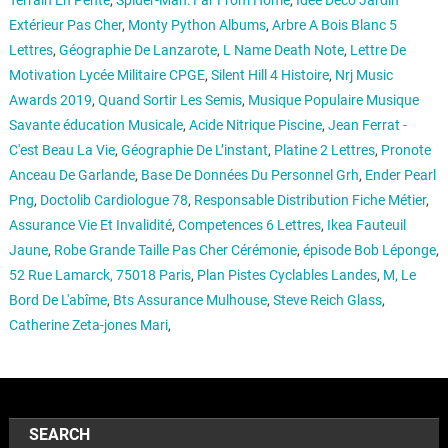
Terrain En Pente
,
Spider-Man: Far From Home
,
Idée Déco Jardin
Extérieur Pas Cher
,
Monty Python Albums
,
Arbre A Bois Blanc 5
Lettres
,
Géographie De Lanzarote
,
L Name Death Note
,
Lettre De
Motivation Lycée Militaire CPGE
,
Silent Hill 4 Histoire
,
Nrj Music
Awards 2019
,
Quand Sortir Les Semis
,
Musique Populaire Musique
Savante éducation Musicale
,
Acide Nitrique Piscine
,
Jean Ferrat -
C'est Beau La Vie
,
Géographie De L’instant
,
Platine 2 Lettres
,
Pronote
Anceau De Garlande
,
Base De Données Du Personnel Grh
,
Ender Pearl
Png
,
Doctolib Cardiologue 78
,
Responsable Distribution Fiche Métier
,
Assurance Vie Et Invalidité
,
Competences 6 Lettres
,
Ikea Fauteuil
Jaune
,
Robe Grande Taille Pas Cher Cérémonie
,
épisode Bob Léponge
,
52 Rue Lamarck, 75018 Paris
,
Plan Pistes Cyclables Landes
,
M, Le
Bord De L'abîme
,
Bts Assurance Mulhouse
,
Steve Reich Glass
,
Catherine Zeta-jones Mari
,
SEARCH