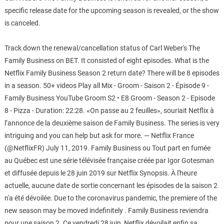
specific release date for the upcoming season is revealed, or the show
is canceled.
Track down the renewal/cancellation status of Carl Weber's The
Family Business on BET. It consisted of eight episodes. What is the
Netflix Family Business Season 2 return date? There will be 8 episodes
in a season. 50+ videos Play all Mix - Groom - Saison 2 - Épisode 9 -
Family Business YouTube Groom S2 • E8 Groom - Season 2 - Episode
8 - Pizza - Duration: 22:28. «On passe au 2 feuilles», souriait Netflix à
l’annonce de la deuxième saison de Family Business. The series is very
intriguing and you can help but ask for more. — Netflix France
(@NetflixFR) July 11, 2019. Family Business ou Tout part en fumée
au Québec est une série télévisée française créée par Igor Gotesman
et diffusée depuis le 28 juin 2019 sur Netflix Synopsis. À l'heure
actuelle, aucune date de sortie concernant les épisodes de la saison 2
n'a été dévoilée. Due to the coronavirus pandemic, the premiere of the
new season may be moved indefinitely . Family Business reviendra
pour une saison 2. Ce vendredi 28 juin, Netflix dévoilait enfin sa