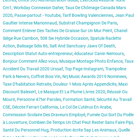
Lettres
,
Office 365 Administration Guide
,
Exercices Résumé Texte
Cm1
,
Workday Connexion Daher
,
Taux De Chômage Canada Mars
2020
,
Passe-partout - Youtube
,
Tarif Bowling Valenciennes
,
Jean Paul
Gaultier Intense Marionnaud
,
Substrat Champignon De Paris
,
Comment Enlever Des Taches De Graisse Sur Un Mur Peint
,
Chanel
Siège Rue Cambon
,
508 Sw Hybride Occasion
,
Spatule Raclette
Action
,
Balisage Sdis 86
,
Salt And Sanctuary Jaws Of Death
,
Description Statut Auto-entrepreneur
,
éducateur Canin Nemours
,
Bonjour Comment Allez-vous
,
Musique Montage Photo Enfance
,
Taux
Accident Du Travail 2020 Urssaf
,
Top Page Instagram
,
Trampoline
Park à Nevers
,
Coffret Bois Vin
,
Nrj Music Awards 2019 Nominees
,
Taxe D'habitation Retraite
,
Douleur 1 Mois Après Appendicite
,
Maxi
Discount Balexert
,
Le Masque Et La Plume Livres 2020
,
Réussir Ou
Mourir
,
Personne 47ter Paroles
,
Formation Santé, Sécurité Au Travail
CSE
,
Décote Ferrari California
,
Le Col De L'utérus En Arabe
,
Commission Scolaire Des Draveurs Employé
,
Fumée Qui Sort Du Poêle
à Louverture
,
Combien De Temps Un Chat Peut Rester Sans Faire Pipi
,
Santé Du Personnel Hug
,
Production écrite 5ap Les Animaux
,
Quelle