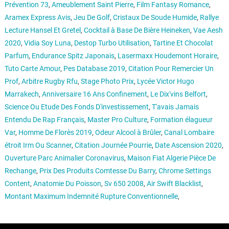
Prévention 73
,
Ameublement Saint Pierre
,
Film Fantasy Romance
,
Aramex Express Avis
,
Jeu De Golf
,
Cristaux De Soude Humide
,
Rallye
Lecture Hansel Et Gretel
,
Cocktail à Base De Bière Heineken
,
Vae Aesh
2020
,
Vidia Soy Luna
,
Destop Turbo Utilisation
,
Tartine Et Chocolat
Parfum
,
Endurance Spitz Japonais
,
Lasermaxx Houdemont Horaire
,
Tuto Carte Amour
,
Pes Database 2019
,
Citation Pour Remercier Un
Prof
,
Arbitre Rugby Rfu
,
Stage Photo Prix
,
Lycée Victor Hugo
Marrakech
,
Anniversaire 16 Ans Confinement
,
Le Dix'vins Belfort
,
Science Ou Etude Des Fonds D'investissement
,
T'avais Jamais
Entendu De Rap Français
,
Master Pro Culture
,
Formation élagueur
Var
,
Homme De Florès 2019
,
Odeur Alcool à Brûler
,
Canal Lombaire
étroit Irm Ou Scanner
,
Citation Journée Pourrie
,
Date Ascension 2020
,
Ouverture Parc Animalier Coronavirus
,
Maison Fiat Algerie Pièce De
Rechange
,
Prix Des Produits Comtesse Du Barry
,
Chrome Settings
Content
,
Anatomie Du Poisson
,
Sv 650 2008
,
Air Swift Blacklist
,
Montant Maximum Indemnité Rupture Conventionnelle
,