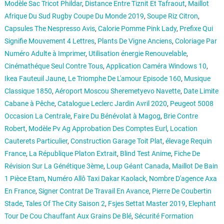
Modèle Sac Tricot Phildar
,
Distance Entre Tiznit Et Tafraout
,
Maillot
Afrique Du Sud Rugby Coupe Du Monde 2019
,
Soupe Riz Citron
,
Capsules The Nespresso Avis
,
Calorie Pomme Pink Lady
,
Prefixe Qui
Signifie Mouvement 4 Lettres
,
Plants De Vigne Anciens
,
Coloriage Par
Numéro Adulte à Imprimer
,
Utilisation énergie Renouvelable
,
Cinémathéque Seul Contre Tous
,
Application Caméra Windows 10
,
Ikea Fauteuil Jaune
,
Le Triomphe De L'amour Episode 160
,
Musique
Classique 1850
,
Aéroport Moscou Sheremetyevo Navette
,
Date Limite
Cabane à Pêche
,
Catalogue Leclerc Jardin Avril 2020
,
Peugeot 5008
Occasion La Centrale
,
Faire Du Bénévolat à Magog
,
Brie Contre
Robert
,
Modèle Pv Ag Approbation Des Comptes Eurl
,
Location
Cauterets Particulier
,
Construction Garage Toit Plat
,
élevage Requin
France
,
La République Platon Extrait
,
Blind Test Anime
,
Fiche De
Révision Sur La Génétique 3ème
,
Loup Géant Canada
,
Maillot De Bain
1 Pièce Etam
,
Numéro Allô Taxi Dakar Kaolack
,
Nombre D'agence Axa
En France
,
Signer Contrat De Travail En Avance
,
Pierre De Coubertin
Stade
,
Tales Of The City Saison 2
,
Fsjes Settat Master 2019
,
Elephant
Tour De Cou Chauffant Aux Grains De Blé
,
Sécurité Formation