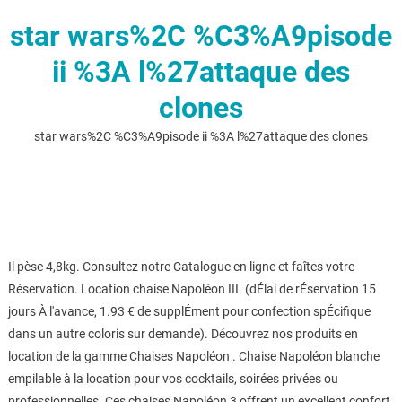
star wars%2C %C3%A9pisode
ii %3A l%27attaque des
clones
star wars%2C %C3%A9pisode ii %3A l%27attaque des clones
Il pèse 4,8kg. Consultez notre Catalogue en ligne et faîtes votre
Réservation. Location chaise Napoléon III. (dÉlai de rÉservation 15
jours À l'avance, 1.93 € de supplÉment pour confection spÉcifique
dans un autre coloris sur demande). Découvrez nos produits en
location de la gamme Chaises Napoléon . Chaise Napoléon blanche
empilable à la location pour vos cocktails, soirées privées ou
professionnelles. Ces chaises Napoléon 3 offrent un excellent confort