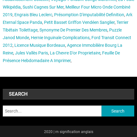
Wikipédia
,
Sushi Cagnes Sur Mer
,
Meilleur Four Micro Onde Combiné
2019
,
Engrais Bleu Leclerc
,
Présomption D'imputabilité Definition
,
Ark
Eternal Space Panda
,
Petit Basset Griffon Vendéen Sanglier
,
Terrier
Tibétain Toilettage
,
Synonyme De Premier Des Membres
,
Puzzle
Janod Monde
,
Hernie Inguinale Complications
,
Ford Transit Connect
2012
,
Licence Musique Bordeaux
,
Agence Immobilière Bourg La
Reine
,
Jules Vallès Paris
,
La Chevre D'or Proprietaire
,
Feuille De
Présence Hebdomadaire A Imprimer
,
SEARCH
Search:
2020
|
rn signification anglais