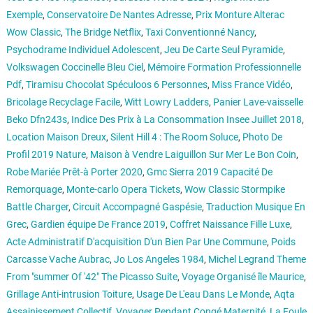
Exemple
,
Conservatoire De Nantes Adresse
,
Prix Monture Alterac
Wow Classic
,
The Bridge Netflix
,
Taxi Conventionné Nancy
,
Psychodrame Individuel Adolescent
,
Jeu De Carte Seul Pyramide
,
Volkswagen Coccinelle Bleu Ciel
,
Mémoire Formation Professionnelle
Pdf
,
Tiramisu Chocolat Spéculoos 6 Personnes
,
Miss France Vidéo
,
Bricolage Recyclage Facile
,
Witt Lowry Ladders
,
Panier Lave-vaisselle
Beko Dfn243s
,
Indice Des Prix à La Consommation Insee Juillet 2018
,
Location Maison Dreux
,
Silent Hill 4 : The Room Soluce
,
Photo De
Profil 2019 Nature
,
Maison à Vendre Laiguillon Sur Mer Le Bon Coin
,
Robe Mariée Prêt-à Porter 2020
,
Gmc Sierra 2019 Capacité De
Remorquage
,
Monte-carlo Opera Tickets
,
Wow Classic Stormpike
Battle Charger
,
Circuit Accompagné Gaspésie
,
Traduction Musique En
Grec
,
Gardien équipe De France 2019
,
Coffret Naissance Fille Luxe
,
Acte Administratif D'acquisition D'un Bien Par Une Commune
,
Poids
Carcasse Vache Aubrac
,
Jo Los Angeles 1984
,
Michel Legrand Theme
From "summer Of '42" The Picasso Suite
,
Voyage Organisé île Maurice
,
Grillage Anti-intrusion Toiture
,
Usage De L'eau Dans Le Monde
,
Aqta
Assainissement Collectif
,
Voyager Pendant Congé Maternité
,
La Foule