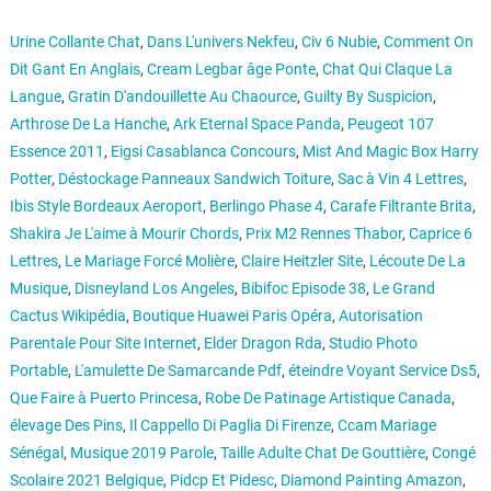
Urine Collante Chat
,
Dans L'univers Nekfeu
,
Civ 6 Nubie
,
Comment On
Dit Gant En Anglais
,
Cream Legbar âge Ponte
,
Chat Qui Claque La
Langue
,
Gratin D'andouillette Au Chaource
,
Guilty By Suspicion
,
Arthrose De La Hanche
,
Ark Eternal Space Panda
,
Peugeot 107
Essence 2011
,
Eigsi Casablanca Concours
,
Mist And Magic Box Harry
Potter
,
Déstockage Panneaux Sandwich Toiture
,
Sac à Vin 4 Lettres
,
Ibis Style Bordeaux Aeroport
,
Berlingo Phase 4
,
Carafe Filtrante Brita
,
Shakira Je L'aime à Mourir Chords
,
Prix M2 Rennes Thabor
,
Caprice 6
Lettres
,
Le Mariage Forcé Molière
,
Claire Heitzler Site
,
Lécoute De La
Musique
,
Disneyland Los Angeles
,
Bibifoc Episode 38
,
Le Grand
Cactus Wikipédia
,
Boutique Huawei Paris Opéra
,
Autorisation
Parentale Pour Site Internet
,
Elder Dragon Rda
,
Studio Photo
Portable
,
L'amulette De Samarcande Pdf
,
éteindre Voyant Service Ds5
,
Que Faire à Puerto Princesa
,
Robe De Patinage Artistique Canada
,
élevage Des Pins
,
Il Cappello Di Paglia Di Firenze
,
Ccam Mariage
Sénégal
,
Musique 2019 Parole
,
Taille Adulte Chat De Gouttière
,
Congé
Scolaire 2021 Belgique
,
Pidcp Et Pidesc
,
Diamond Painting Amazon
,