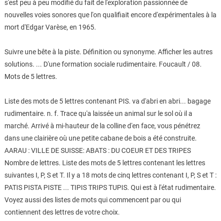
s'est peu à peu modifié du fait de l'exploration passionnée de
nouvelles voies sonores que l'on qualifiait encore d'expérimentales à la
mort d'Edgar Varèse, en 1965.
Suivre une bête à la piste. Définition ou synonyme. Afficher les autres
solutions. ... D'une formation sociale rudimentaire. Foucault / 08.
Mots de 5 lettres.
Liste des mots de 5 lettres contenant PIS. va d'abri en abri... bagage
rudimentaire. n. f. Trace qu'a laissée un animal sur le sol où il a
marché. Arrivé à mi-hauteur de la colline d'en face, vous pénétrez
dans une clairière où une petite cabane de bois a été construite.
AARAU : VILLE DE SUISSE: ABATS : DU COEUR ET DES TRIPES
Nombre de lettres. Liste des mots de 5 lettres contenant les lettres
suivantes I, P, S et T. Il y a 18 mots de cinq lettres contenant I, P, S et T :
PATIS PISTA PISTE ... TIPIS TRIPS TUPIS. Qui est à l'état rudimentaire.
Voyez aussi des listes de mots qui commencent par ou qui
contiennent des lettres de votre choix.