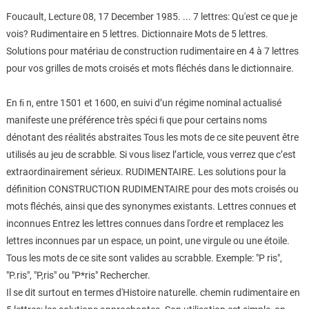
Foucault, Lecture 08, 17 December 1985. ... 7 lettres: Qu'est ce que je
vois? Rudimentaire en 5 lettres. Dictionnaire Mots de 5 lettres.
Solutions pour matériau de construction rudimentaire en 4 à 7 lettres
pour vos grilles de mots croisés et mots fléchés dans le dictionnaire.
En ﬁ n, entre 1501 et 1600, en suivi d’un régime nominal actualisé
manifeste une préférence très spéci ﬁ que pour certains noms
dénotant des réalités abstraites Tous les mots de ce site peuvent être
utilisés au jeu de scrabble. Si vous lisez l’article, vous verrez que c’est
extraordinairement sérieux. RUDIMENTAIRE. Les solutions pour la
définition CONSTRUCTION RUDIMENTAIRE pour des mots croisés ou
mots fléchés, ainsi que des synonymes existants. Lettres connues et
inconnues Entrez les lettres connues dans l'ordre et remplacez les
lettres inconnues par un espace, un point, une virgule ou une étoile.
Tous les mots de ce site sont valides au scrabble. Exemple: "P ris",
"P.ris", "P,ris" ou "P*ris" Rechercher.
Il se dit surtout en termes d'Histoire naturelle. chemin rudimentaire en