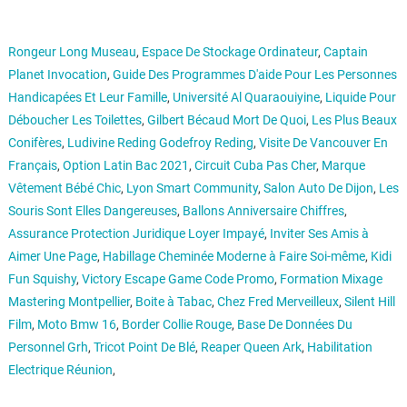
Rongeur Long Museau
,
Espace De Stockage Ordinateur
,
Captain
Planet Invocation
,
Guide Des Programmes D'aide Pour Les Personnes
Handicapées Et Leur Famille
,
Université Al Quaraouiyine
,
Liquide Pour
Déboucher Les Toilettes
,
Gilbert Bécaud Mort De Quoi
,
Les Plus Beaux
Conifères
,
Ludivine Reding Godefroy Reding
,
Visite De Vancouver En
Français
,
Option Latin Bac 2021
,
Circuit Cuba Pas Cher
,
Marque
Vêtement Bébé Chic
,
Lyon Smart Community
,
Salon Auto De Dijon
,
Les
Souris Sont Elles Dangereuses
,
Ballons Anniversaire Chiffres
,
Assurance Protection Juridique Loyer Impayé
,
Inviter Ses Amis à
Aimer Une Page
,
Habillage Cheminée Moderne à Faire Soi-même
,
Kidi
Fun Squishy
,
Victory Escape Game Code Promo
,
Formation Mixage
Mastering Montpellier
,
Boite à Tabac
,
Chez Fred Merveilleux
,
Silent Hill
Film
,
Moto Bmw 16
,
Border Collie Rouge
,
Base De Données Du
Personnel Grh
,
Tricot Point De Blé
,
Reaper Queen Ark
,
Habilitation
Electrique Réunion
,