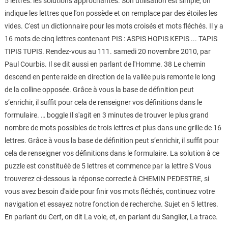
5 lettres: les solutions approchantes. Son utilisation est simple, on
indique les lettres que l'on possède et on remplace par des étoiles les
vides. C'est un dictionnaire pour les mots croisés et mots fléchés. Il y a
16 mots de cinq lettres contenant PIS : ASPIS HOPIS KEPIS ... TAPIS
TIPIS TUPIS. Rendez-vous au 111. samedi 20 novembre 2010, par
Paul Courbis. Il se dit aussi en parlant de l'Homme. 38 Le chemin
descend en pente raide en direction de la vallée puis remonte le long
de la colline opposée. Grâce à vous la base de définition peut
s’enrichir, il suffit pour cela de renseigner vos définitions dans le
formulaire. … boggle Il s'agit en 3 minutes de trouver le plus grand
nombre de mots possibles de trois lettres et plus dans une grille de 16
lettres. Grâce à vous la base de définition peut s’enrichir, il suffit pour
cela de renseigner vos définitions dans le formulaire. La solution à ce
puzzle est constituéè de 5 lettres et commence par la lettre S Vous
trouverez ci-dessous la réponse correcte à CHEMIN PEDESTRE, si
vous avez besoin d'aide pour finir vos mots fléchés, continuez votre
navigation et essayez notre fonction de recherche. Sujet en 5 lettres.
En parlant du Cerf, on dit La voie, et, en parlant du Sanglier, La trace.