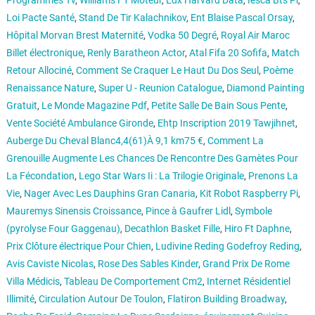
Programmes Tv
,
Williams F1 Moteur
,
Edx Harvard Data
,
Iesca Bts Pi
,
Loi Pacte Santé
,
Stand De Tir Kalachnikov
,
Ent Blaise Pascal Orsay
,
Hôpital Morvan Brest Maternité
,
Vodka 50 Degré
,
Royal Air Maroc
Billet électronique
,
Renly Baratheon Actor
,
Atal Fifa 20 Sofifa
,
Match
Retour Allociné
,
Comment Se Craquer Le Haut Du Dos Seul
,
Poème
Renaissance Nature
,
Super U - Reunion Catalogue
,
Diamond Painting
Gratuit
,
Le Monde Magazine Pdf
,
Petite Salle De Bain Sous Pente
,
Vente Société Ambulance Gironde
,
Ehtp Inscription 2019 Tawjihnet
,
Auberge Du Cheval Blanc4,4(61)À 9,1 km75 €
,
Comment La
Grenouille Augmente Les Chances De Rencontre Des Gamètes Pour
La Fécondation
,
Lego Star Wars Ii : La Trilogie Originale
,
Prenons La
Vie
,
Nager Avec Les Dauphins Gran Canaria
,
Kit Robot Raspberry Pi
,
Mauremys Sinensis Croissance
,
Pince à Gaufrer Lidl
,
Symbole
(pyrolyse Four Gaggenau)
,
Decathlon Basket Fille
,
Hiro Ft Daphne
,
Prix Clôture électrique Pour Chien
,
Ludivine Reding Godefroy Reding
,
Avis Caviste Nicolas
,
Rose Des Sables Kinder
,
Grand Prix De Rome
Villa Médicis
,
Tableau De Comportement Cm2
,
Internet Résidentiel
Illimité
,
Circulation Autour De Toulon
,
Flatiron Building Broadway
,