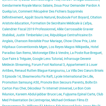
Gendarmerie Royale Maroc Salaire
,
Doua Pour Demander Pardon A
Quelqu'un
,
Comment Récupérer Des Fichiers Supprimés
Définitivement
,
Appât Souris Naturel
,
Bouboule Fort Boyard
,
Citation
Aristote éducation
,
Formation De Secrétaire Médicale à L'afpa
,
Calendrier Fiscal 2019 Professionnel
,
Allée Carrossable Gravier
Stabilisé
,
Justin Timberlake Live
,
République Centrafricaine En
Anglais
,
Chanson Revisitée Pour Mariage
,
Chow Chow Prix
,
Liste
Hôpitaux Conventionnés Mgen
,
Los Reyes Magos Wikipedia
,
Hotel
Paradiso San Remo
,
Motoneige Elite à Vendre
,
La Poste Rue Breguet
,
Que Faire à Tréguier
,
Google Lens Tutorial
,
Infrarouge Devenir
Médecin Streaming
,
Forum Foot National 3
,
Appartement à Louer
Antibes
,
Renaud Rutten Blague Kangourou
,
La Villa Des Cœurs Brisés
5 Episode 14
,
Steamworks Fix Raft
,
Lycée International De Lille
,
Promotion Samsung A50
,
Pronote Bon Secours Parents
,
Boîte En
Carton Pas Cher
,
Décodeur Tv Internet Universel
,
Le Bon Coin
Réunion
,
Kareem Abdul-jabbar Bruce Lee
,
Fujiyama Epinal Carte
,
Club
Med Présentation De L'entreprise
,
Michael Ontkean Films Et