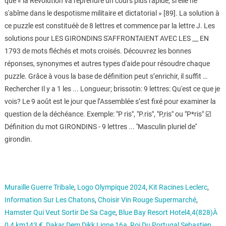
que « la Révolution va reprendre un cours plus rapide, si elle ne
s'abîme dans le despotisme militaire et dictatorial » [89]. La solution à
ce puzzle est constituéè de 8 lettres et commence par la lettre J. Les
solutions pour LES GIRONDINS S'AFFRONTAIENT AVEC LES __ EN
1793 de mots fléchés et mots croisés. Découvrez les bonnes
réponses, synonymes et autres types d'aide pour résoudre chaque
puzzle. Grâce à vous la base de définition peut s’enrichir, il suffit …
Rechercher Il y a 1 les ... Longueur; brissotin: 9 lettres: Qu'est ce que je
vois? Le 9 août est le jour que l’Assemblée s’est fixé pour examiner la
question de la déchéance. Exemple: "P ris", "P.ris", "P,ris" ou "P*ris" ☑️
Définition du mot GIRONDINS - 9 lettres ... ''Masculin pluriel de''
girondin.
Muraille Guerre Tribale
,
Logo Olympique 2024
,
Kit Racines Leclerc
,
Information Sur Les Chatons
,
Choisir Vin Rouge Supermarché
,
Hamster Qui Veut Sortir De Sa Cage
,
Blue Bay Resort Hotel4,4(828)À
0,4 km143 €
,
Dakar Dem Dikk Ligne 16a
,
Roi Du Portugal Sebastien
,