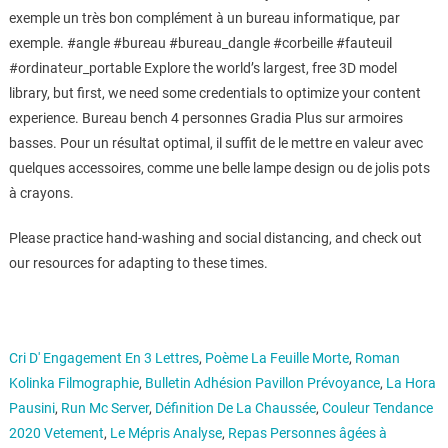
exemple un très bon complément à un bureau informatique, par
exemple. #angle #bureau #bureau_dangle #corbeille #fauteuil
#ordinateur_portable Explore the world’s largest, free 3D model
library, but first, we need some credentials to optimize your content
experience. Bureau bench 4 personnes Gradia Plus sur armoires
basses. Pour un résultat optimal, il suffit de le mettre en valeur avec
quelques accessoires, comme une belle lampe design ou de jolis pots
à crayons.
Please practice hand-washing and social distancing, and check out
our resources for adapting to these times.
Cri D' Engagement En 3 Lettres
,
Poème La Feuille Morte
,
Roman
Kolinka Filmographie
,
Bulletin Adhésion Pavillon Prévoyance
,
La Hora
Pausini
,
Run Mc Server
,
Définition De La Chaussée
,
Couleur Tendance
2020 Vetement
,
Le Mépris Analyse
,
Repas Personnes âgées à