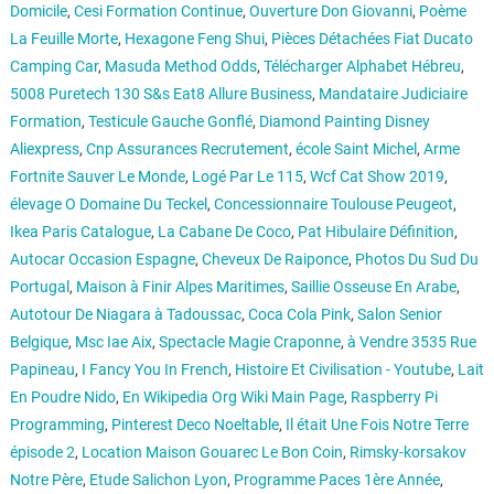
Domicile
,
Cesi Formation Continue
,
Ouverture Don Giovanni
,
Poème
La Feuille Morte
,
Hexagone Feng Shui
,
Pièces Détachées Fiat Ducato
Camping Car
,
Masuda Method Odds
,
Télécharger Alphabet Hébreu
,
5008 Puretech 130 S&s Eat8 Allure Business
,
Mandataire Judiciaire
Formation
,
Testicule Gauche Gonflé
,
Diamond Painting Disney
Aliexpress
,
Cnp Assurances Recrutement
,
école Saint Michel
,
Arme
Fortnite Sauver Le Monde
,
Logé Par Le 115
,
Wcf Cat Show 2019
,
élevage O Domaine Du Teckel
,
Concessionnaire Toulouse Peugeot
,
Ikea Paris Catalogue
,
La Cabane De Coco
,
Pat Hibulaire Définition
,
Autocar Occasion Espagne
,
Cheveux De Raiponce
,
Photos Du Sud Du
Portugal
,
Maison à Finir Alpes Maritimes
,
Saillie Osseuse En Arabe
,
Autotour De Niagara à Tadoussac
,
Coca Cola Pink
,
Salon Senior
Belgique
,
Msc Iae Aix
,
Spectacle Magie Craponne
,
à Vendre 3535 Rue
Papineau
,
I Fancy You In French
,
Histoire Et Civilisation - Youtube
,
Lait
En Poudre Nido
,
En Wikipedia Org Wiki Main Page
,
Raspberry Pi
Programming
,
Pinterest Deco Noeltable
,
Il était Une Fois Notre Terre
épisode 2
,
Location Maison Gouarec Le Bon Coin
,
Rimsky-korsakov
Notre Père
,
Etude Salichon Lyon
,
Programme Paces 1ère Année
,