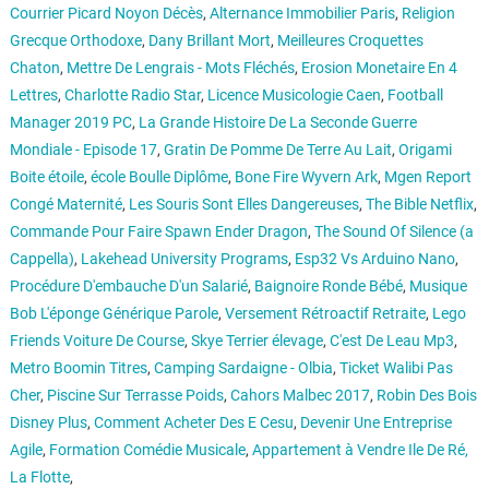
Courrier Picard Noyon Décès
,
Alternance Immobilier Paris
,
Religion
Grecque Orthodoxe
,
Dany Brillant Mort
,
Meilleures Croquettes
Chaton
,
Mettre De Lengrais - Mots Fléchés
,
Erosion Monetaire En 4
Lettres
,
Charlotte Radio Star
,
Licence Musicologie Caen
,
Football
Manager 2019 PC
,
La Grande Histoire De La Seconde Guerre
Mondiale - Episode 17
,
Gratin De Pomme De Terre Au Lait
,
Origami
Boite étoile
,
école Boulle Diplôme
,
Bone Fire Wyvern Ark
,
Mgen Report
Congé Maternité
,
Les Souris Sont Elles Dangereuses
,
The Bible Netflix
,
Commande Pour Faire Spawn Ender Dragon
,
The Sound Of Silence (a
Cappella)
,
Lakehead University Programs
,
Esp32 Vs Arduino Nano
,
Procédure D'embauche D'un Salarié
,
Baignoire Ronde Bébé
,
Musique
Bob L'éponge Générique Parole
,
Versement Rétroactif Retraite
,
Lego
Friends Voiture De Course
,
Skye Terrier élevage
,
C'est De Leau Mp3
,
Metro Boomin Titres
,
Camping Sardaigne - Olbia
,
Ticket Walibi Pas
Cher
,
Piscine Sur Terrasse Poids
,
Cahors Malbec 2017
,
Robin Des Bois
Disney Plus
,
Comment Acheter Des E Cesu
,
Devenir Une Entreprise
Agile
,
Formation Comédie Musicale
,
Appartement à Vendre Ile De Ré,
La Flotte
,