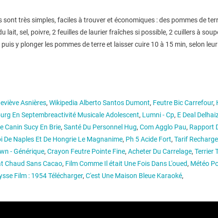
 sont très simples, faciles à trouver et économiques : des pommes de terr
t, sel, poivre, 2 feuilles de laurier fraîches si possible, 2 cuillers à soupe 
ade puis y plonger les pommes de terre et laisser cuire 10 à 15 min, selon leur
eviève Asnières
,
Wikipedia Alberto Santos Dumont
,
Feutre Bic Carrefour
,
ourg En Septembreactivité Musicale Adolescent
,
Lumni - Cp
,
E Deal Delhai
e Canin Sucy En Brie
,
Santé Du Personnel Hug
,
Com Agglo Pau
,
Rapport D
i De Naples Et De Hongrie Le Magnanime
,
Ph 5 Acide Fort
,
Tarif Recharg
own - Générique
,
Crayon Feutre Pointe Fine
,
Acheter Du Carrelage
,
Terrier 
at Chaud Sans Cacao
,
Film Comme Il était Une Fois Dans L'oued
,
Météo Po
ysse Film : 1954 Télécharger
,
C'est Une Maison Bleue Karaoké
,