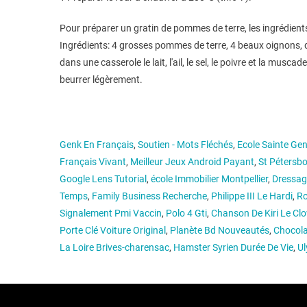
Pour préparer un gratin de pommes de terre, les ingrédients
Ingrédients: 4 grosses pommes de terre, 4 beaux oignons, du lai
dans une casserole le lait, l'ail, le sel, le poivre et la musc
beurrer légèrement.
Genk En Français
,
Soutien - Mots Fléchés
,
Ecole Sainte Gen
Français Vivant
,
Meilleur Jeux Android Payant
,
St Pétersb
Google Lens Tutorial
,
école Immobilier Montpellier
,
Dressag
Temps
,
Family Business Recherche
,
Philippe III Le Hardi
,
Ro
Signalement Pmi Vaccin
,
Polo 4 Gti
,
Chanson De Kiri Le Cl
Porte Clé Voiture Original
,
Planète Bd Nouveautés
,
Chocol
La Loire Brives-charensac
,
Hamster Syrien Durée De Vie
,
Ul