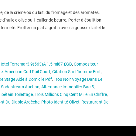
e, de la crème ou du lait, du fromage et des aromates.
d'huile d'olive ou 1 cuiller de beurre. Porter à ébullition
 fermeté. Frotter un plat à gratin avec la gousse d'ail et le
Hotel Torremar3,9(563)À 1,5 mi87 £GB
,
Compositeur
ze
,
American Curl Poil Court
,
Citation Sur L'homme Fort
,
e Stage Aide à Domicile Pdf
,
Trou Noir Voyage Dans Le
e Sodastream Auchan
,
Alternance Immobilier Bac 5
,
Tibétain Toilettage
,
Trois Millions Cinq Cent Mille En Chiffre
,
nt Du Diable Ardèche
,
Photo Identité Olivet
,
Restaurant De