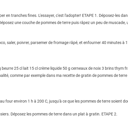
 en tranches fines. L'essayer, c'est l'adopter! ETAPE 1. Déposez-les dans 
. Déposez une couche de pommes de terre puis râpez un peu de muscade, 
coco, saler, poivrer, parsemer de fromage râpé, et enfourner 40 minutes à 
re 25 cl lait 15 cl crème liquide 50 g cerneaux de noix 3 brins thym frais s
alité, comme par exemple dans ma recette de gratin de pommes de terre au 
e au four environ 1 h à 200 C, jusqu'à ce que les pommes de terre soient do
ssiers. Déposez les pommes de terre dans un plat à gratin. ETAPE 2.