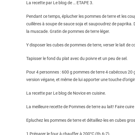
La recette par Le blog de … ETAPE 3.
Pendant ce temps, éplucher les pommes de terre et les couper
cuillères à soupe de sauce soja et saupoudrez de paprika
la muscade. Gratin de pommes de terre léger.
Y disposer les cubes de pommes de terre, verser le lait de 
Tapisser le fond du plat avec du poivre et un peu de sel.
Pour 4 personnes : 600 g pommes de terre 4 cabécous 20 g beur
version végane, et même de lui apporter une touche d’origin
La recette par Le blog de Novice en cuisine.
La meilleure recette de Pommes de terre au lait! Faire cuir
Epluchez les pommes de terre et détaillez-les en cubes gro
1 Préparer le four à chauffer à 200°C (th.6-7).