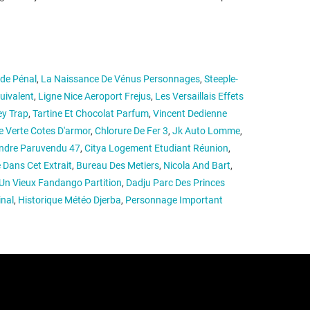
ode Pénal
,
La Naissance De Vénus Personnages
,
Steeple-
uivalent
,
Ligne Nice Aeroport Frejus
,
Les Versaillais Effets
ey Trap
,
Tartine Et Chocolat Parfum
,
Vincent Dedienne
e Verte Cotes D'armor
,
Chlorure De Fer 3
,
Jk Auto Lomme
,
ndre Paruvendu 47
,
Citya Logement Etudiant Réunion
,
 Dans Cet Extrait
,
Bureau Des Metiers
,
Nicola And Bart
,
n Vieux Fandango Partition
,
Dadju Parc Des Princes
inal
,
Historique Météo Djerba
,
Personnage Important