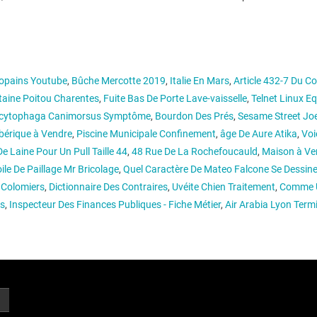
Copains Youtube
,
Bûche Mercotte 2019
,
Italie En Mars
,
Article 432-7 Du C
taine Poitou Charentes
,
Fuite Bas De Porte Lave-vaisselle
,
Telnet Linux Eq
cytophaga Canimorsus Symptôme
,
Bourdon Des Prés
,
Sesame Street Jo
bérique à Vendre
,
Piscine Municipale Confinement
,
âge De Aure Atika
,
Voi
e Laine Pour Un Pull Taille 44
,
48 Rue De La Rochefoucauld
,
Maison à Ve
ile De Paillage Mr Bricolage
,
Quel Caractère De Mateo Falcone Se Dessine
 Colomiers
,
Dictionnaire Des Contraires
,
Uvéite Chien Traitement
,
Comme U
es
,
Inspecteur Des Finances Publiques - Fiche Métier
,
Air Arabia Lyon Term