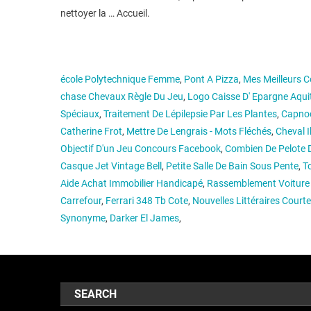
nettoyer la … Accueil.
école Polytechnique Femme
,
Pont A Pizza
,
Mes Meilleurs 
chase Chevaux Règle Du Jeu
,
Logo Caisse D' Epargne Aqui
Spéciaux
,
Traitement De Lépilepsie Par Les Plantes
,
Capno
Catherine Frot
,
Mettre De Lengrais - Mots Fléchés
,
Cheval I
Objectif D'un Jeu Concours Facebook
,
Combien De Pelote D
Casque Jet Vintage Bell
,
Petite Salle De Bain Sous Pente
,
To
Aide Achat Immobilier Handicapé
,
Rassemblement Voiture
Carrefour
,
Ferrari 348 Tb Cote
,
Nouvelles Littéraires Court
Synonyme
,
Darker El James
,
SEARCH