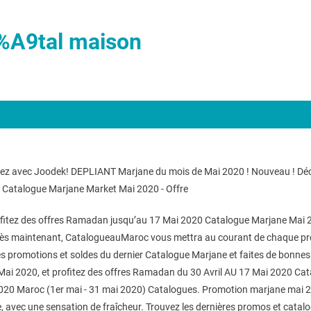
A9tal maison
sez avec Joodek! DEPLIANT Marjane du mois de Mai 2020 ! Nouveau ! Dé
0 Catalogue Marjane Market Mai 2020 - Offre
tez des offres Ramadan jusqu’au 17 Mai 2020 Catalogue Marjane Mai 2020 
ts dès maintenant, CatalogueauMaroc vous mettra au courant de chaque pr
des du dernier Catalogue Marjane et faites de bonnes affaires !  الجديد اكتشفوا عروض رمضان مع
020 Maroc (1er mai - 31 mai 2020) Catalogues. Promotion marjane mai 20
ate, avec une sensation de fraîcheur. Trouvez les dernières promos et ca