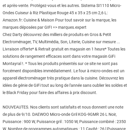
et après-vente. Protégez-vous et les autres. Sistema SI1110 Micro-
Ondes Cuiseur à Riz Plastique Rouge 45 x 35 x 25 cm 2,6 L:
Amazon.fr: Cuisine & Maison Pour tout savoir sur la marque, les
marques déposées par GIFI => marques.expert
Chez Darty découvrez des milliers de produits en Gros & Petit
Electroménager, TV, Multimédia, Son, Literie, Cuisine sur mesure ...
Livraison offerte* & Retrait gratuit en magasin en 1 heure* Toutes les
solutions de rangement efficaces sont dans votre magasin GiFi
Montayral !. * Tous les produits présentés sur ce site ne sont pas
forcément disponibles immédiatement. Le four à micro-ondes est un
appareil électroménager très pratique dans la cuisine. Découvrez les
idées de génie de GiFi tout au long de l'année sans oublier les soldes et
le Black Friday pour faire des affaires à prix discount.
NOUVEAUTES. Nos clients sont satisfaits et nous donnent une note
de plus de 9/10. DAEWOO Micro-onde Gril KOG-9GMR 26 L Noir,
Puissance : 900 W, Puissance gril : 1050 W, Puissance combiné : 2350
W. Nombre de programmes automatiques : 11 Cavité : 26 l Puissance