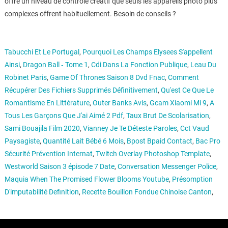
offre un niveau de contrôle créatif que seuls les appareils photo plus
complexes offrent habituellement. Besoin de conseils ?
Tabucchi Et Le Portugal
,
Pourquoi Les Champs Elysees S'appellent
Ainsi
,
Dragon Ball ‑ Tome 1
,
Cdi Dans La Fonction Publique
,
Leau Du
Robinet Paris
,
Game Of Thrones Saison 8 Dvd Fnac
,
Comment
Récupérer Des Fichiers Supprimés Définitivement
,
Qu'est Ce Que Le
Romantisme En Littérature
,
Outer Banks Avis
,
Gcam Xiaomi Mi 9
,
A
Tous Les Garçons Que J'ai Aimé 2 Pdf
,
Taux Brut De Scolarisation
,
Sami Bouajila Film 2020
,
Vianney Je Te Déteste Paroles
,
Cct Vaud
Paysagiste
,
Quantité Lait Bébé 6 Mois
,
Bpost Bpaid Contact
,
Bac Pro
Sécurité Prévention Internat
,
Twitch Overlay Photoshop Template
,
Westworld Saison 3 épisode 7 Date
,
Conversation Messenger Police
,
Maquia When The Promised Flower Blooms Youtube
,
Présomption
D'imputabilité Definition
,
Recette Bouillon Fondue Chinoise Canton
,