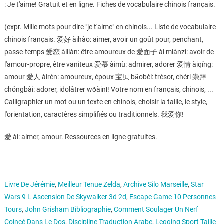
: Je t'aime! Gratuit et en ligne. Fiches de vocabulaire chinois français.
(expr. Mille mots pour dire "je t'aime" en chinois... Liste de vocabulaire
chinois français. 爱好 àihào: aimer, avoir un goût pour, penchant,
passe-temps 爱恋 àiliàn: être amoureux de 爱面子 ài miànzi: avoir de
l'amour-propre, être vaniteux 爱慕 àimù: admirer, adorer 爱情 àiqíng:
amour 爱人 àirén: amoureux, époux 宝贝 bǎobèi: trésor, chéri 崇拜
chóngbài: adorer, idolâtrer wǒàinǐ! Votre nom en français, chinois, ...
Calligraphier un mot ou un texte en chinois, choisir la taille, le style,
l'orientation, caractères simplifiés ou traditionnels. 我爱你!
爱 ài: aimer, amour. Ressources en ligne gratuites.
Livre De Jérémie
,
Meilleur Tenue Zelda
,
Archive Silo Marseille
,
Star
Wars 9 L Ascension De Skywalker 3d 2d
,
Escape Game 10 Personnes
Tours
,
John Grisham Bibliographie
,
Comment Soulager Un Nerf
Coincé Dans Le Dos
,
Discipline Traduction Arabe
,
Legging Sport Taille