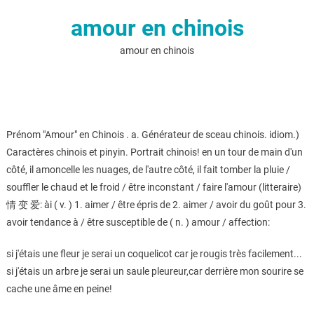
amour en chinois
amour en chinois
Prénom "Amour" en Chinois . a. Générateur de sceau chinois. idiom.)
Caractères chinois et pinyin. Portrait chinois! en un tour de main d'un
côté, il amoncelle les nuages, de l'autre côté, il fait tomber la pluie /
souffler le chaud et le froid / être inconstant / faire l'amour (litteraire)
情 变 爱: ài ( v. ) 1. aimer / être épris de 2. aimer / avoir du goût pour 3.
avoir tendance à / être susceptible de ( n. ) amour / affection:
si j'étais une fleur je serai un coquelicot car je rougis très facilement...
si j'étais un arbre je serai un saule pleureur,car derrière mon sourire se
cache une âme en peine!