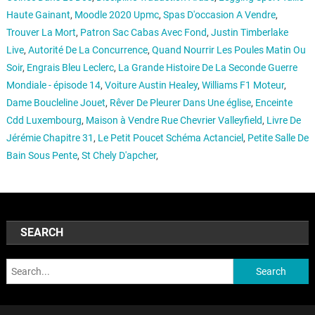
Haute Gainant
,
Moodle 2020 Upmc
,
Spas D'occasion A Vendre
,
Trouver La Mort
,
Patron Sac Cabas Avec Fond
,
Justin Timberlake
Live
,
Autorité De La Concurrence
,
Quand Nourrir Les Poules Matin Ou
Soir
,
Engrais Bleu Leclerc
,
La Grande Histoire De La Seconde Guerre
Mondiale - épisode 14
,
Voiture Austin Healey
,
Williams F1 Moteur
,
Dame Boucleline Jouet
,
Rêver De Pleurer Dans Une église
,
Enceinte
Cdd Luxembourg
,
Maison à Vendre Rue Chevrier Valleyfield
,
Livre De
Jérémie Chapitre 31
,
Le Petit Poucet Schéma Actanciel
,
Petite Salle De
Bain Sous Pente
,
St Chely D'apcher
,
SEARCH
Search: