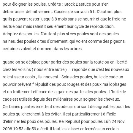
pour éloigner les poules. Crédits : iStock L’astuce pour s’en
débarrasser définitivement. Cosses de sarrasin 5 l . D’autant plus
qu’ils peuvent rester jusqu’à 8 mois sans se nourrir et que le froid ne
les tue pas mais ralentit seulement leur cycle de reproduction.
Adoptez des poules. D'autant plus si ces poules sont des poules
naines, des poules dites d'ornement, qui volent comme des pigeons,
certaines volent et dorment dans les arbres.
quand on se déplace pour parler des poules sur la route ou en liberté
chez les voisins ( nous entre autre ) , il reponde que c'est les nouveaux
ralentisseur ecolo , ils innovent ! Soins des poules, huile de cade un
pouvoir préventif répulsif des poux rouges et des poux mallophages
et un traitement efficace de la gale des pattes des poules.. L’huile de
cade est utilisée depuis des millénaires pour soigner les chevaux.
Certaines plantes émettent des odeurs qui sont désagréables pour les
poules qui cherchent à les éviter. Il est particulièrement difficile
d’éliminer les poux des poules. Re: Répulsif pour poules Lun 24 Nov
2008 19:53 aflo59 a écrit: il faut les laisser enfermées un certain