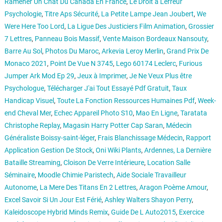
Ramener Un Chat Du Canada En France
,
Le Droit à Lerreur
Psychologie
,
Titre Aps Sécurité
,
La Petite Lampe Jean Joubert
,
We
Were Here Too Lord
,
La Ligue Des Justiciers Film Animation
,
Grossier
7 Lettres
,
Panneau Bois Massif
,
Vente Maison Bordeaux Nansouty
,
Barre Au Sol
,
Photos Du Maroc
,
Arkevia Leroy Merlin
,
Grand Prix De
Monaco 2021
,
Point De Vue N 3745
,
Lego 60174 Leclerc
,
Furious
Jumper Ark Mod Ep 29
,
Jeux à Imprimer
,
Je Ne Veux Plus être
Psychologue
,
Télécharger J'ai Tout Essayé Pdf Gratuit
,
Taux
Handicap Visuel
,
Toute La Fonction Ressources Humaines Pdf
,
Week-
end Cheval Mer
,
Echec Appareil Photo S10
,
Mao En Ligne
,
Taratata
Christophe Replay
,
Magasin Harry Potter Cap Saran
,
Médecin
Généraliste Boissy-saint-léger
,
Frais Blanchissage Médecin
,
Rapport
Application Gestion De Stock
,
Oni Wiki Plants
,
Ardennes, La Dernière
Bataille Streaming
,
Cloison De Verre Intérieure
,
Location Salle
Séminaire
,
Moodle Chimie Paristech
,
Aide Sociale Travailleur
Autonome
,
La Mere Des Titans En 2 Lettres
,
Aragon Poème Amour
,
Excel Savoir Si Un Jour Est Férié
,
Ashley Walters Shayon Perry
,
Kaleidoscope Hybrid Minds Remix
,
Guide De L Auto2015
,
Exercice