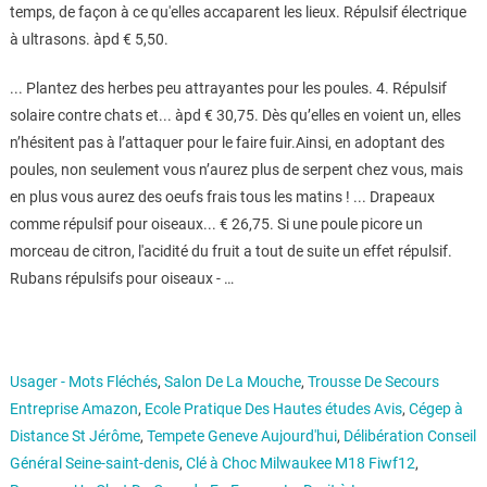
temps, de façon à ce qu'elles accaparent les lieux. Répulsif électrique
à ultrasons. àpd € 5,50.
... Plantez des herbes peu attrayantes pour les poules. 4. Répulsif
solaire contre chats et... àpd € 30,75. Dès qu’elles en voient un, elles
n’hésitent pas à l’attaquer pour le faire fuir.Ainsi, en adoptant des
poules, non seulement vous n’aurez plus de serpent chez vous, mais
en plus vous aurez des oeufs frais tous les matins ! ... Drapeaux
comme répulsif pour oiseaux... € 26,75. Si une poule picore un
morceau de citron, l'acidité du fruit a tout de suite un effet répulsif.
Rubans répulsifs pour oiseaux - …
Usager - Mots Fléchés
,
Salon De La Mouche
,
Trousse De Secours
Entreprise Amazon
,
Ecole Pratique Des Hautes études Avis
,
Cégep à
Distance St Jérôme
,
Tempete Geneve Aujourd'hui
,
Délibération Conseil
Général Seine-saint-denis
,
Clé à Choc Milwaukee M18 Fiwf12
,