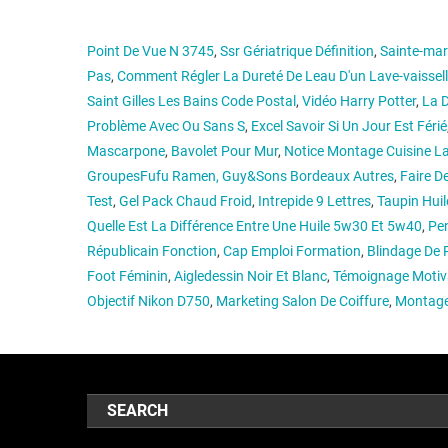
Point De Vue N 3745
,
Ssr Gériatrique Définition
,
Sainte-mar
Pas
,
Comment Régler La Dureté De Leau D'un Lave-vaissel
Saint Gilles Les Bains Code Postal
,
Vidéo Harry Potter
,
La 
Problème Avec Ou Sans S
,
Excel Savoir Si Un Jour Est Férié
Mascarpone
,
Bavolet Pour Mur
,
Notice Montage Cuisine L
GroupesFufu Ramen, Guy&Sons Bordeaux Autres
,
Faire D
Test
,
Gel Pack Chaud Froid
,
Intrepide 9 Lettres
,
Taupin Huil
Quelle Est La Différence Entre Une Huile 5w30 Et 5w40
,
Pen
Républicain Fonction
,
Cap Emploi Formation
,
Blindage De 
Foot Féminin
,
Aigledessin Noir Et Blanc
,
Témoignage Motiva
Objectif Nikon D750
,
Marketing Salon De Coiffure
,
Montage
SEARCH