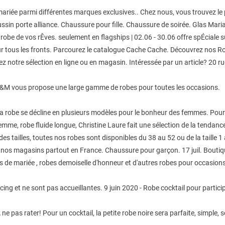
mariée parmi différentes marques exclusives.. Chez nous, vous trouvez le p
ussin porte alliance. Chaussure pour fille. Chaussure de soirée. Glas Ma
 robe de vos rÊves. seulement en flagships | 02.06 - 30.06 offre spÉciale s
e sur tous les fronts. Parcourez le catalogue Cache Cache. Découvrez nos 
ez notre sélection en ligne ou en magasin. Intéressée par un article? 20
M vous propose une large gamme de robes pour toutes les occasions.
 robe se décline en plusieurs modèles pour le bonheur des femmes. Pour s
femme, robe fluide longue, Christine Laure fait une sélection de la tenda
 tailles, toutes nos robes sont disponibles du 38 au 52 ou de la taille 1
de nos magasins partout en France. Chaussure pour garçon. 17 juil. Bouti
bes de mariée , robes demoiselle d'honneur et d'autres robes pour occasion
orcing et ne sont pas accueillantes. 9 juin 2020 - Robe cocktail pour part
ne pas rater! Pour un cocktail, la petite robe noire sera parfaite, simple,