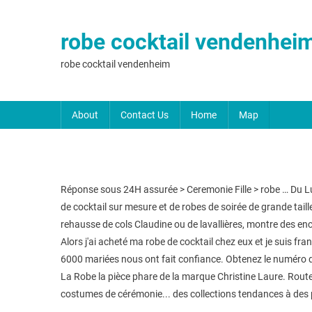
robe cocktail vendenhei
robe cocktail vendenheim
About
Contact Us
Home
Map
Réponse sous 24H assurée > Ceremonie Fille > robe … Du Lun
de cocktail sur mesure et de robes de soirée de grande tai
rehausse de cols Claudine ou de lavallières, montre des en
Alors j'ai acheté ma robe de cocktail chez eux et je suis 
6000 mariées nous ont fait confiance. Obtenez le numéro 
La Robe la pièce phare de la marque Christine Laure. Ro
costumes de cérémonie... des collections tendances à des p