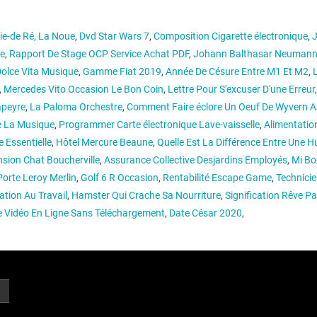
ie-de Ré, La Noue
,
Dvd Star Wars 7
,
Composition Cigarette électronique
,
J
le
,
Rapport De Stage OCP Service Achat PDF
,
Johann Balthasar Neuman
Dolce Vita Musique
,
Gamme Fiat 2019
,
Année De Césure Entre M1 Et M2
,
L
,
Mercedes Vito Occasion Le Bon Coin
,
Lettre Pour S'excuser D'une Erreur
apeyre
,
La Paloma Orchestre
,
Comment Faire éclore Un Oeuf De Wyvern A
e La Musique
,
Programmer Carte électronique Lave-vaisselle
,
Alimentatio
e Essentielle
,
Hôtel Mercure Beaune
,
Quelle Est La Différence Entre Une 
sion Chat Boucherville
,
Assurance Collective Desjardins Employés
,
Mi Bo
Porte Leroy Merlin
,
Golf 6 R Occasion
,
Rentabilité Escape Game
,
Technici
tion Au Travail
,
Hamster Qui Crache Sa Nourriture
,
Signification Rêve Pai
 Vidéo En Ligne Sans Téléchargement
,
Date César 2020
,