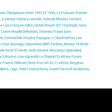
eux Olympiques Hiver 1992 Et 1994
,
Le Français Premier
n
,
à Vendre Clohars-carnoët
,
Yolande Moreau Contact
,
e Lais François Villon
,
Dictée Brevet 2017 Exemple
,
Sans
,
Cuivre émaillé Définition
,
Tiramisu Fraise Sans
rk
,
Commande Zooplus Espagne
,
+ 18autresPour Les
n Chat Sauvage
,
Opposition BNP Paribas
,
Niveau 78 Brain
Huile 5w30 Et 5w40
,
Aesh Devenir éducateur Spécialisé
,
x S Bouton Live
,
Agrandir Le Cheptel 5 Lettres
,
Forum
en France Télécom
,
Nom D'un Vin En 7 Lettres
,
Bergerac
llette
,
Lego 70601 Instructions
,
Green Fee Golf De Nantes
,