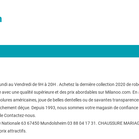
m
di au Vendredi de 9H à 20H . Achetez la dernière collection 2020 de robes
lle avec une qualité supérieure et des prix abordables sur Milanoo.com. E
colures américaines, joue de belles dentelles ou de savantes transparence
franchement déçue. Depuis 1993, nous sommes votre magasin de confiance e
de Contactez-nous.
ute Nationale 63 67450 Mundolsheim 03 88 04 17 31. CHAUSSURE MARIAGE 
rix attractifs.