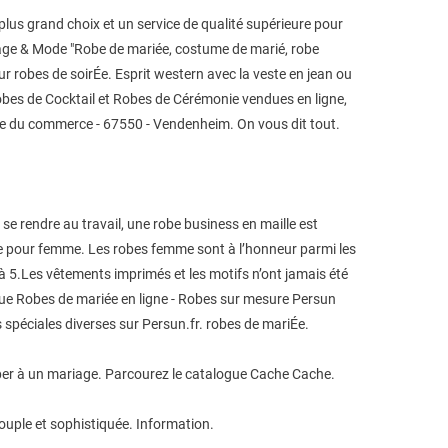
lus grand choix et un service de qualité supérieure pour
riage & Mode "Robe de mariée, costume de marié, robe
ur robes de soirÉe. Esprit western avec la veste en jean ou
Robes de Cocktail et Robes de Cérémonie vendues en ligne,
 rue du commerce - 67550 - Vendenheim. On vous dit tout.
e rendre au travail, une robe business en maille est
nce pour femme. Les robes femme sont à l’honneur parmi les
 à 5.Les vêtements imprimés et les motifs n’ont jamais été
que Robes de mariée en ligne - Robes sur mesure Persun
s spéciales diverses sur Persun.fr. robes de mariÉe.
iciper à un mariage. Parcourez le catalogue Cache Cache.
 souple et sophistiquée. Information.