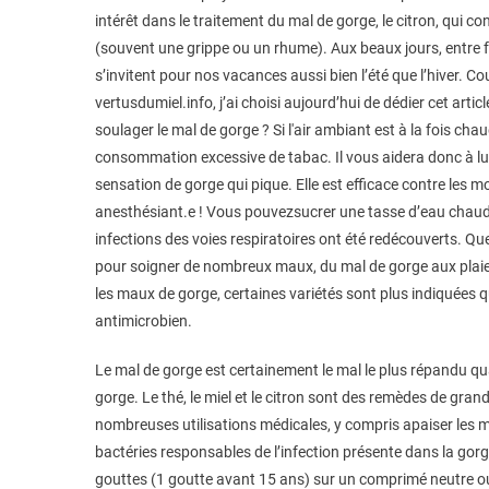
intérêt dans le traitement du mal de gorge, le citron, qui co
(souvent une grippe ou un rhume). Aux beaux jours, entre fo
s’invitent pour nos vacances aussi bien l’été que l’hiver. C
vertusdumiel.info, j’ai choisi aujourd’hui de dédier cet arti
soulager le mal de gorge ? Si l'air ambiant est à la fois ch
consommation excessive de tabac. Il vous aidera donc à lutt
sensation de gorge qui pique. Elle est efficace contre les m
anesthésiant.e ! Vous pouvezsucrer une tasse d’eau chaude c
infections des voies respiratoires ont été redécouverts. Que
pour soigner de nombreux maux, du mal de gorge aux plaies i
les maux de gorge, certaines variétés sont plus indiquées q
antimicrobien.
Le mal de gorge est certainement le mal le plus répandu qua
gorge. Le thé, le miel et le citron sont des remèdes de gra
nombreuses utilisations médicales, y compris apaiser les ma
bactéries responsables de l’infection présente dans la gor
gouttes (1 goutte avant 15 ans) sur un comprimé neutre ou 