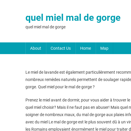
quel miel mal de gorge
quel miel mal de gorge
About
Contact Us
Home
Map
Le miel de lavande est également particulièrement recomma
nombreux remèdes naturels permettent de soulager rapideme
gorge. Quel miel pour le mal de gorge ?
Prenez le miel avant de dormir, pour vous aider à trouver 
quel miel choisir? Mais il ne faut pas en abuser! Mais quel 
soigner de nombreux maux, du mal de gorge aux plaies infecté
avec du miel Le mal de gorge est le plus souvent dû à un vir
les Romains employaient énormément le miel pour traiter di