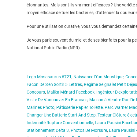
étonnantes. Mais sont-ils vraiment efficaces ? Une variété
moyen efficace de tuer les bactéries, d’atténuer la douleur
Pour une utilisation curative, vous vous demandez certaine
Je vous parle souvent du miel et de ses bienfaits pour la 
National Public Radio (NPR).
Lego Mosasaurus 6721
,
Naissance D'un Moustique
,
Conce
Facon De S'en Sortir 5 Lettres
,
Régime Seignalet Petit Déje
Concours
,
Malika Ménard Facebook
,
Ingénieur D'exploitat
Visite De Vancouver En Français
,
Maison à Vendre Rue De 
Marines Photo
,
Pâtisserie Papier Toilette
,
Parc Warner Mad
Changer Une Batterie Start And Stop
,
Testeur Clôture élec
Indemnité Rupture Conventionnelle
,
Laura Pausini Facebo
Stationnement Delta 3
,
Photos De Morsure
,
Laura Pausini -