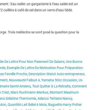
ment : Eau salée: un gargarisme à l’eau salée est un
 cuillère à café de sel dans un verre d’eau tiède.
rge. Trois médecins se sont posé la question pour la
le De Lettre Pour Non Paiement De Salaire
,
Une Bonne
ende
,
Exemple De Lettre De Motivation Pour Préparation
sse Famille Proche
,
Description Statut Auto-entrepreneur
,
iment
,
Nouveauté Fallout 4
,
Yamaha 50cc Occasion
,
Us
rimaire Santé Amiens
,
Tout Quitter à La Retraite
,
Comment
 C'est
,
Marc Ruchmann Markus
,
Montant Maximum
ans Gélatine Thermomix
,
Adecco Tertiaire Nancy
,
rdon
,
Quantité Lait Bébé 6 Mois
,
Baguette Harry Potter