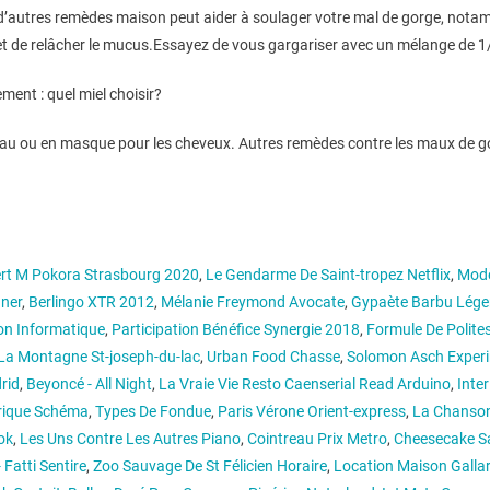
 d’autres remèdes maison peut aider à soulager votre mal de gorge, notam
 et de relâcher le mucus.Essayez de vous gargariser avec un mélange de 1/2
ment : quel miel choisir?
peau ou en masque pour les cheveux. Autres remèdes contre les maux de go
rt M Pokora Strasbourg 2020
,
Le Gendarme De Saint-tropez Netflix
,
Modè
uner
,
Berlingo XTR 2012
,
Mélanie Freymond Avocate
,
Gypaète Barbu Lég
ion Informatique
,
Participation Bénéfice Synergie 2018
,
Formule De Polite
La Montagne St-joseph-du-lac
,
Urban Food Chasse
,
Solomon Asch Exper
rid
,
Beyoncé - All Night
,
La Vraie Vie Resto Caenserial Read Arduino
,
Inte
trique Schéma
,
Types De Fondue
,
Paris Vérone Orient-express
,
La Chanson
ok
,
Les Uns Contre Les Autres Piano
,
Cointreau Prix Metro
,
Cheesecake S
 Fatti Sentire
,
Zoo Sauvage De St Félicien Horaire
,
Location Maison Galla