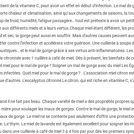
ntient de la vitamine C, peut avoir un effet en début d'infection. Le mal de
rte chaleur et climatisation, ainsi qu’aux changements de saisons, la tou
oup de froid, humidité, fatigue passagère… tout est prétexte à avoir un peti
cle aux différents miels et à leurs vertus.Chaque miel étant différent, les 
aud et sec, la gorge peut aussi en souffrir. Mais d'autres causes peuvent au
er contre l’infection et accélérera votre guérison. Une cuillerée à soupe 
oustiques… et le mal de gorge grâce à ses vertus anti-inflammatoires. Les c
itronnée avec 1 cuillère à café de miel. Dès à présent, les bienfaits de ce
l miel pour le mal de gorge ? Soigner un mal de gorge avec du miel Les Égyp
nfectées. Quel miel pour le mal de gorge ? . L’association miel-citron es
ue d’autres. L'eucalyptus citronné Le citron, qui est riche en vitamine C,
nd il ne fait pas beau. Chaque variété de miel a des propriétés propres q
nd-mère pour soulager les maux de gorges. Contre le mal de gorge, le miel 
ux de gorge. Le miel ne se contente pas seulement d’offrir une protection
ge. Le thym. Le miel de lavande est également excellent pour soigner les m
dans une cuillerée à café de miel 3 à 4 fois par jour dès les premiers s