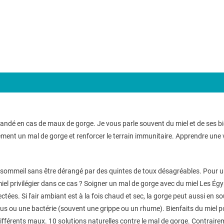
ndé en cas de maux de gorge. Je vous parle souvent du miel et de ses bi
nt un mal de gorge et renforcer le terrain immunitaire. Apprendre une 
le sommeil sans être dérangé par des quintes de toux désagréables. Pour 
miel privilégier dans ce cas ? Soigner un mal de gorge avec du miel Les Égyp
es. Si l'air ambiant est à la fois chaud et sec, la gorge peut aussi en so
us ou une bactérie (souvent une grippe ou un rhume). Bienfaits du miel pour 
fférents maux. 10 solutions naturelles contre le mal de gorge. Contrairem