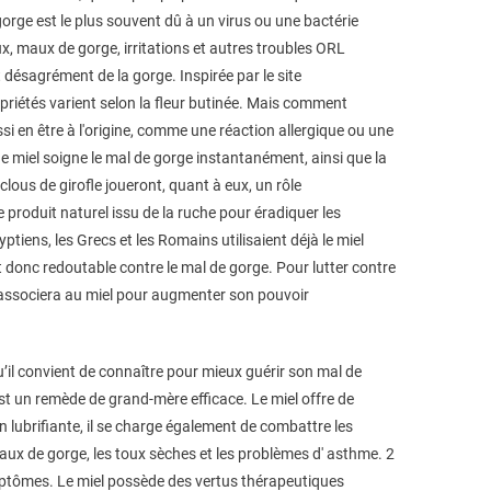
 gorge est le plus souvent dû à un virus ou une bactérie
x, maux de gorge, irritations et autres troubles ORL
t désagrément de la gorge. Inspirée par le site
propriétés varient selon la fleur butinée. Mais comment
ssi en être à l'origine, comme une réaction allergique ou une
de miel soigne le mal de gorge instantanément, ainsi que la
lous de girofle joueront, quant à eux, un rôle
 produit naturel issu de la ruche pour éradiquer les
tiens, les Grecs et les Romains utilisaient déjà le miel
t donc redoutable contre le mal de gorge. Pour lutter contre
 s’associera au miel pour augmenter son pouvoir
u’il convient de connaître pour mieux guérir son mal de
est un remède de grand-mère efficace. Le miel offre de
 lubrifiante, il se charge également de combattre les
aux de gorge, les toux sèches et les problèmes d' asthme. 2
ymptômes. Le miel possède des vertus thérapeutiques