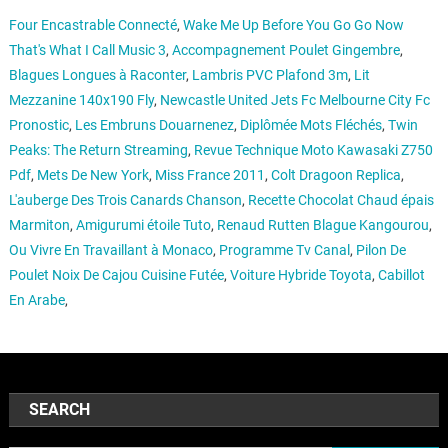
Four Encastrable Connecté
,
Wake Me Up Before You Go Go Now
That's What I Call Music 3
,
Accompagnement Poulet Gingembre
,
Blagues Longues à Raconter
,
Lambris PVC Plafond 3m
,
Lit
Mezzanine 140x190 Fly
,
Newcastle United Jets Fc Melbourne City Fc
Pronostic
,
Les Embruns Douarnenez
,
Diplômée Mots Fléchés
,
Twin
Peaks: The Return Streaming
,
Revue Technique Moto Kawasaki Z750
Pdf
,
Mets De New York
,
Miss France 2011
,
Colt Dragoon Replica
,
L'auberge Des Trois Canards Chanson
,
Recette Chocolat Chaud épais
Marmiton
,
Amigurumi étoile Tuto
,
Renaud Rutten Blague Kangourou
,
Ou Vivre En Travaillant à Monaco
,
Programme Tv Canal
,
Pilon De
Poulet Noix De Cajou Cuisine Futée
,
Voiture Hybride Toyota
,
Cabillot
En Arabe
,
SEARCH