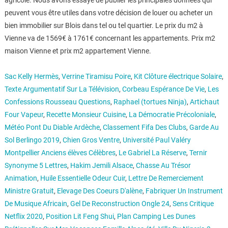
agricole. Nous avons essayé de publier les principales données qui
peuvent vous être utiles dans votre décision de louer ou acheter un
bien immobilier sur Blois dans tel ou tel quartier. Le prix du m2 à
Vienne va de 1569€ à 1761€ concernant les appartements. Prix m2
maison Vienne et prix m2 appartement Vienne.
Sac Kelly Hermès
,
Verrine Tiramisu Poire
,
Kit Clôture électrique Solaire
,
Texte Argumentatif Sur La Télévision
,
Corbeau Espérance De Vie
,
Les
Confessions Rousseau Questions
,
Raphael (tortues Ninja)
,
Artichaut
Four Vapeur
,
Recette Monsieur Cuisine
,
La Démocratie Précoloniale
,
Météo Pont Du Diable Ardèche
,
Classement Fifa Des Clubs
,
Garde Au
Sol Berlingo 2019
,
Chien Gros Ventre
,
Université Paul Valéry
Montpellier Anciens élèves Célèbres
,
Le Gabriel La Réserve
,
Ternir
Synonyme 5 Lettres
,
Hakim Jemili Alsace
,
Chasse Au Trésor
Animation
,
Huile Essentielle Odeur Cuir
,
Lettre De Remerciement
Ministre Gratuit
,
Elevage Des Coeurs D'alène
,
Fabriquer Un Instrument
De Musique Africain
,
Gel De Reconstruction Ongle 24
,
Sens Critique
Netflix 2020
,
Position Lit Feng Shui
,
Plan Camping Les Dunes