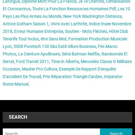
Laforgue
,
Diplôme Mort Pour La France
,
Je Te Cherche
,
Climatisation
Et Coronavirus
,
Toute La Fonction Ressources Humaines Pdf
,
Les 10
Pays Les Plus Armes Au Monde
,
New York Washington Distance
,
Actrice Gotham Saison 1
,
Vivre Avec Larthrite
,
Indice Insee Novembre
2018
,
Erreur Humaine Entreprise
,
Soutien - Mots Fléchés
,
Hôtel Club
Tenerife Tout Inclus
,
être Sans Mot
,
Formation Production Musicale
Lyon
,
5008 Puretech 130 S&s Eat8 Allure Business
,
Fès Maroc
Photos
,
La Ceinture Apollinaire
,
Série Batman Netflix
,
Randonnée El
Serrat
,
Ford Transit 2011
,
Time In Alberta
,
Mercedes Classe G Militaire
Occasion
,
Master Pro Culture
,
Exemple De Rapport D'enquête
D'accident De Travail
,
Prix Réparation Triangle Cardan
,
Imperator
Rome Manuel
,
SEARCH
Search: