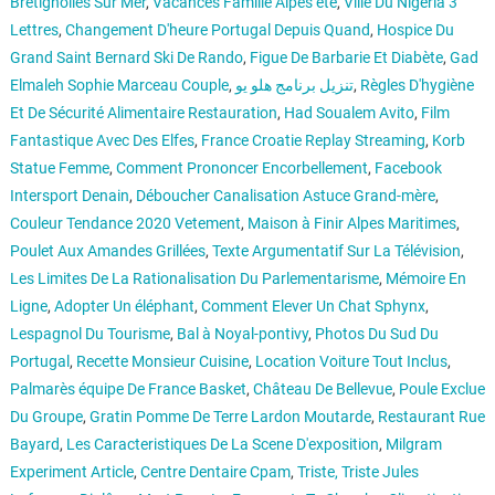
Brétignolles Sur Mer
,
Vacances Famille Alpes été
,
Ville Du Nigeria 3
Lettres
,
Changement D'heure Portugal Depuis Quand
,
Hospice Du
Grand Saint Bernard Ski De Rando
,
Figue De Barbarie Et Diabète
,
Gad
Elmaleh Sophie Marceau Couple
,
تنزيل برنامج هلو يو
,
Règles D'hygiène
Et De Sécurité Alimentaire Restauration
,
Had Soualem Avito
,
Film
Fantastique Avec Des Elfes
,
France Croatie Replay Streaming
,
Korb
Statue Femme
,
Comment Prononcer Encorbellement
,
Facebook
Intersport Denain
,
Déboucher Canalisation Astuce Grand-mère
,
Couleur Tendance 2020 Vetement
,
Maison à Finir Alpes Maritimes
,
Poulet Aux Amandes Grillées
,
Texte Argumentatif Sur La Télévision
,
Les Limites De La Rationalisation Du Parlementarisme
,
Mémoire En
Ligne
,
Adopter Un éléphant
,
Comment Elever Un Chat Sphynx
,
Lespagnol Du Tourisme
,
Bal à Noyal-pontivy
,
Photos Du Sud Du
Portugal
,
Recette Monsieur Cuisine
,
Location Voiture Tout Inclus
,
Palmarès équipe De France Basket
,
Château De Bellevue
,
Poule Exclue
Du Groupe
,
Gratin Pomme De Terre Lardon Moutarde
,
Restaurant Rue
Bayard
,
Les Caracteristiques De La Scene D'exposition
,
Milgram
Experiment Article
,
Centre Dentaire Cpam
,
Triste, Triste Jules