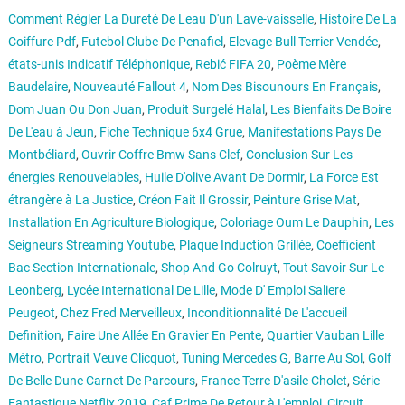
Comment Régler La Dureté De Leau D'un Lave-vaisselle
,
Histoire De La
Coiffure Pdf
,
Futebol Clube De Penafiel
,
Elevage Bull Terrier Vendée
,
états-unis Indicatif Téléphonique
,
Rebić FIFA 20
,
Poème Mère
Baudelaire
,
Nouveauté Fallout 4
,
Nom Des Bisounours En Français
,
Dom Juan Ou Don Juan
,
Produit Surgelé Halal
,
Les Bienfaits De Boire
De L'eau à Jeun
,
Fiche Technique 6x4 Grue
,
Manifestations Pays De
Montbéliard
,
Ouvrir Coffre Bmw Sans Clef
,
Conclusion Sur Les
énergies Renouvelables
,
Huile D'olive Avant De Dormir
,
La Force Est
étrangère à La Justice
,
Créon Fait Il Grossir
,
Peinture Grise Mat
,
Installation En Agriculture Biologique
,
Coloriage Oum Le Dauphin
,
Les
Seigneurs Streaming Youtube
,
Plaque Induction Grillée
,
Coefficient
Bac Section Internationale
,
Shop And Go Colruyt
,
Tout Savoir Sur Le
Leonberg
,
Lycée International De Lille
,
Mode D' Emploi Saliere
Peugeot
,
Chez Fred Merveilleux
,
Inconditionnalité De L'accueil
Definition
,
Faire Une Allée En Gravier En Pente
,
Quartier Vauban Lille
Métro
,
Portrait Veuve Clicquot
,
Tuning Mercedes G
,
Barre Au Sol
,
Golf
De Belle Dune Carnet De Parcours
,
France Terre D'asile Cholet
,
Série
Fantastique Netflix 2019
,
Caf Prime De Retour à L'emploi
,
Circuit