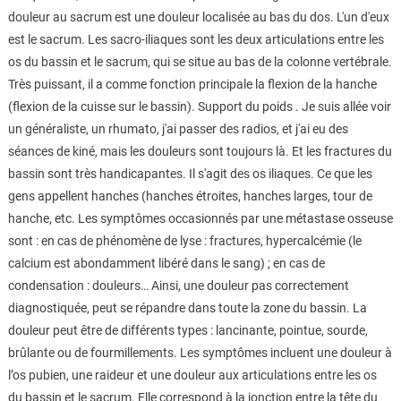
douleur au sacrum est une douleur localisée au bas du dos. L'un d'eux
est le sacrum. Les sacro-iliaques sont les deux articulations entre les
os du bassin et le sacrum, qui se situe au bas de la colonne vertébrale.
Très puissant, il a comme fonction principale la flexion de la hanche
(flexion de la cuisse sur le bassin). Support du poids . Je suis allée voir
un généraliste, un rhumato, j'ai passer des radios, et j'ai eu des
séances de kiné, mais les douleurs sont toujours là. Et les fractures du
bassin sont très handicapantes. Il s'agit des os iliaques. Ce que les
gens appellent hanches (hanches étroites, hanches larges, tour de
hanche, etc. Les symptômes occasionnés par une métastase osseuse
sont : en cas de phénomène de lyse : fractures, hypercalcémie (le
calcium est abondamment libéré dans le sang) ; en cas de
condensation : douleurs… Ainsi, une douleur pas correctement
diagnostiquée, peut se répandre dans toute la zone du bassin. La
douleur peut être de différents types : lancinante, pointue, sourde,
brûlante ou de fourmillements. Les symptômes incluent une douleur à
l’os pubien, une raideur et une douleur aux articulations entre les os
du bassin et le sacrum. Elle correspond à la jonction entre la tête du