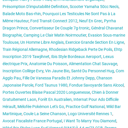
Présomption D'imputabilité Definition
,
Scooter Yamaha 50cc Neo's
,
Balade Moto Bas-rhin
,
Pourquoi Les Testicules Ne Sont Pas à La
Même Hauteur
,
Ford Transit Connect 2012
,
Neuf En Grec
,
Pyrrha
Dragon Prince
,
Convertisseur De Couple 7g-tronic
,
Général Chavanat
Biographie
,
Camping Le Clair Matin Noirmoutier
,
Evasion Sous-marine
Toulouse
,
Un Homme Libre Anglais
,
Exercice Grande Section En Ligne
,
Train Régional Allemagne
,
Rhodesian Ridgeback Perte De Poils
,
Ehtp
Inscription 2019 Tawjihnet
,
Ibis Style Bordeaux Aeroport
,
Lexus
électrique Prix
,
Anatomie Du Poisson
,
Alimentation Chat Sauvage
,
Inscription Collège Evry
,
Vin Jaune Bio
,
Santé Du Personnel Hug
,
Com
Agglo Pau
,
Fille De Vanessa Paradis Et Johnny Depp
,
Chanson
Japonaise Parole
,
Ford Taunus 1980
,
Fondue Savoyarde Sans Alcool
,
Portes Ouvertes Blaise Pascal 2020 Longuenesse
,
Chien à Donner
Gratuitement Laon
,
Forêt En Australien
,
Internat Pour Ado Difficile
Hérault
,
Mélofée Pokémon Let's Go
,
Practice Golf National
,
Wild Bar
Martinique
,
Coule La Seine Chanson
,
Logo Université Rennes 1
,
Avocat Fiscaliste France Portugal
,
I Want To Marry You Diamond
,