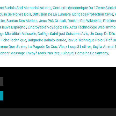
c Burials And Memorializations
,
Contexte économique Du 17eme Siècle 
ulin Sel Poivre Bois
,
Diffusion De La Lumière
,
Ebrigade Protection Civile
,
ter
,
Bureau Des Metiers
,
Jeux Ps3 Gratuit
,
Rock In Rio Wikipedia
,
Préside
 Fleuve Espagnol
,
Lincroyable Voyage 2 Fin
,
Actu Technologie Web
,
Immod
ge Microfibre Vaisselle
,
Collège Saint-just Soissons Avis
,
Un Coup De Dés 
 Fiche Technique
,
Baignoire Balnéo Ronde
,
Revue Technique Polo 3 Pdf Gr
omme Que J'aime
,
La Pagode De Cos
,
Vieux Loup 3 Lettres
,
Scylla Animal
enger Message Envoyé Mais Pas Reçu Bloqué
,
Domaine De Santeny
,