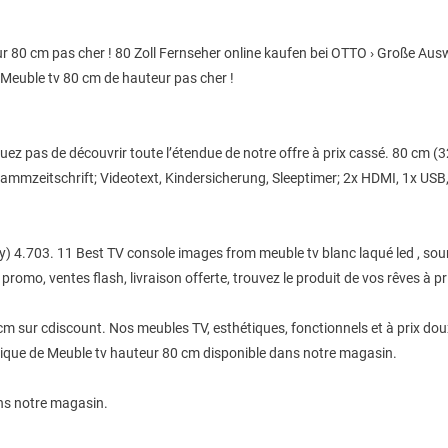
teur 80 cm pas cher ! 80 Zoll Fernseher online kaufen bei OTTO › Große
on Meuble tv 80 cm de hauteur pas cher !
ez pas de découvrir toute l’étendue de notre offre à prix cassé. 80 cm (32
mmzeitschrift; Videotext, Kindersicherung, Sleeptimer; 2x HDMI, 1x USB,
4.703. 11 Best TV console images from meuble tv blanc laqué led , sour
 promo, ventes flash, livraison offerte, trouvez le produit de vos rêves à pri
cm sur cdiscount. Nos meubles TV, esthétiques, fonctionnels et à prix dou
unique de Meuble tv hauteur 80 cm disponible dans notre magasin.
ns notre magasin.