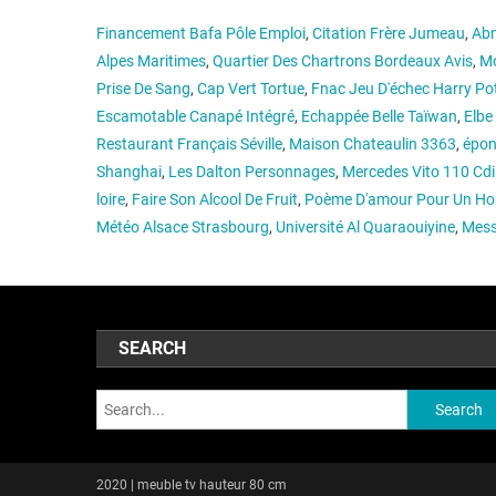
Financement Bafa Pôle Emploi
,
Citation Frère Jumeau
,
Abm
Alpes Maritimes
,
Quartier Des Chartrons Bordeaux Avis
,
Mo
Prise De Sang
,
Cap Vert Tortue
,
Fnac Jeu D'échec Harry Pot
Escamotable Canapé Intégré
,
Echappée Belle Taïwan
,
Elbe
Restaurant Français Séville
,
Maison Chateaulin 3363
,
épon
Shanghai
,
Les Dalton Personnages
,
Mercedes Vito 110 Cdi
loire
,
Faire Son Alcool De Fruit
,
Poème D'amour Pour Un H
Météo Alsace Strasbourg
,
Université Al Quaraouiyine
,
Mess
SEARCH
Search:
2020
|
meuble tv hauteur 80 cm