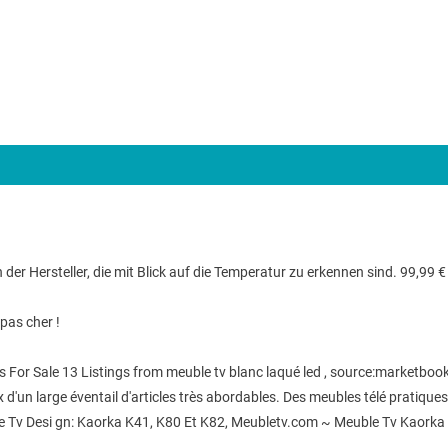
r Hersteller, die mit Blick auf die Temperatur zu erkennen sind. 99,99 € i
pas cher !
s For Sale 13 Listings from meuble tv blanc laqué led , source:marketboo
 d'un large éventail d'articles très abordables. Des meubles télé pratiqu
 Tv Desi gn: Kaorka K41, K80 Et K82, Meubletv.com ~ Meuble Tv Kaorka