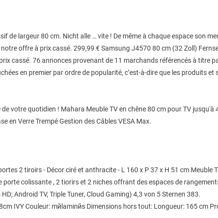
sif de largeur 80 cm. Nicht alle … vite ! De même à chaque espace son me
notre offre à prix cassé. 299,99 € Samsung J4570 80 cm (32 Zoll) Fernseh
 prix cassé. 76 annonces provenant de 11 marchands référencés à titre pa
hées en premier par ordre de popularité, c’est-à-dire que les produits et s
ce de votre quotidien ! Mahara Meuble TV en chêne 80 cm pour TV jusqu'à
Base en Verre Trempé Gestion des Câbles VESA Max.
 2 tiroirs - Décor ciré et anthracite - L 160 x P 37 x H 51 cm Meuble T
e porte colissante , 2 tiorirs et 2 niches offrant des espaces de rangem
s HD; Android TV, Triple Tuner, Cloud Gaming) 4,3 von 5 Sternen 383.
59.8cm IVY Couleur: mйlaminйs Dimensions hors tout: Longueur: 165 cm P