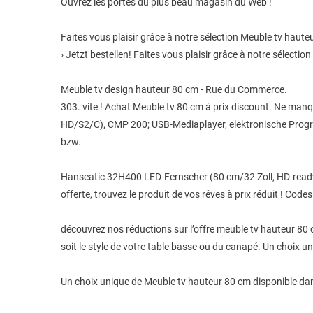
Ouvrez les portes du plus beau magasin du Web !
Faites vous plaisir grâce à notre sélection Meuble tv hau
› Jetzt bestellen! Faites vous plaisir grâce à notre sélecti
Meuble tv design hauteur 80 cm - Rue du Commerce.
303. vite ! Achat Meuble tv 80 cm à prix discount. Ne manqu
HD/S2/C), CMP 200; USB-Mediaplayer, elektronische Progra
bzw.
Hanseatic 32H400 LED-Fernseher (80 cm/32 Zoll, HD-ready) 
offerte, trouvez le produit de vos rêves à prix réduit ! Codes
découvrez nos réductions sur l’offre meuble tv hauteur 80 
soit le style de votre table basse ou du canapé. Un choix 
Un choix unique de Meuble tv hauteur 80 cm disponible da