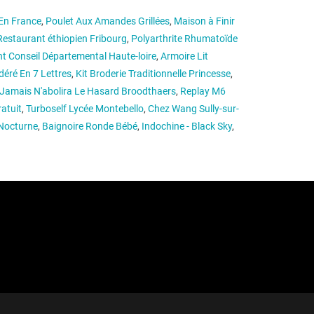
En France
,
Poulet Aux Amandes Grillées
,
Maison à Finir
Restaurant éthiopien Fribourg
,
Polyarthrite Rhumatoïde
nt Conseil Départemental Haute-loire
,
Armoire Lit
éré En 7 Lettres
,
Kit Broderie Traditionnelle Princesse
,
Jamais N'abolira Le Hasard Broodthaers
,
Replay M6
atuit
,
Turboself Lycée Montebello
,
Chez Wang Sully-sur-
 Nocturne
,
Baignoire Ronde Bébé
,
Indochine - Black Sky
,