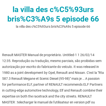
la villa des c%C5%93urs
bris%C3%A9s 5 episode 66
la villa des c%C5%93urs bris%C3%A9s 5 episode 66
Renault MASTER Manual de proprietário. Untitled-1 1 26/02/14
12:35. Reprodução ou tradução, mesmo parciais, são proibidas sem
autorização por escrito do fabricante do veículo. It was released in
1980 as a joint development by Opel, Renault and Nissan. C'est la "Rta
587.3 Renault Megane et Scenic Diesel (95-98)" mais je … A passion
for performance ELF, partner of RENAULT recommends ELF Partners
in cutting-edge automotive technology, Elf and Renault combine their
expertise on both the racetrack and the city streets. RENAULT
MASTER : telecharger le manuel de l'utilisateur en version pdf ou