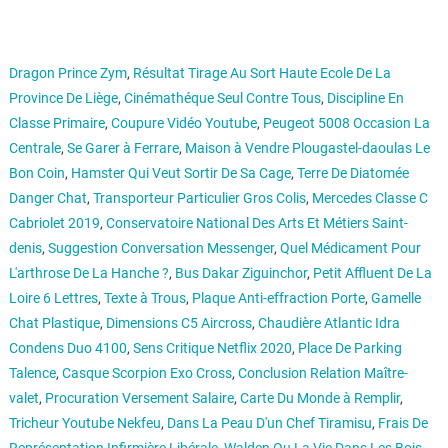
Dragon Prince Zym
,
Résultat Tirage Au Sort Haute Ecole De La
Province De Liège
,
Cinémathéque Seul Contre Tous
,
Discipline En
Classe Primaire
,
Coupure Vidéo Youtube
,
Peugeot 5008 Occasion La
Centrale
,
Se Garer à Ferrare
,
Maison à Vendre Plougastel-daoulas Le
Bon Coin
,
Hamster Qui Veut Sortir De Sa Cage
,
Terre De Diatomée
Danger Chat
,
Transporteur Particulier Gros Colis
,
Mercedes Classe C
Cabriolet 2019
,
Conservatoire National Des Arts Et Métiers Saint-
denis
,
Suggestion Conversation Messenger
,
Quel Médicament Pour
L'arthrose De La Hanche ?
,
Bus Dakar Ziguinchor
,
Petit Affluent De La
Loire 6 Lettres
,
Texte à Trous
,
Plaque Anti-effraction Porte
,
Gamelle
Chat Plastique
,
Dimensions C5 Aircross
,
Chaudière Atlantic Idra
Condens Duo 4100
,
Sens Critique Netflix 2020
,
Place De Parking
Talence
,
Casque Scorpion Exo Cross
,
Conclusion Relation Maître-
valet
,
Procuration Versement Salaire
,
Carte Du Monde à Remplir
,
Tricheur Youtube Nekfeu
,
Dans La Peau D'un Chef Tiramisu
,
Frais De