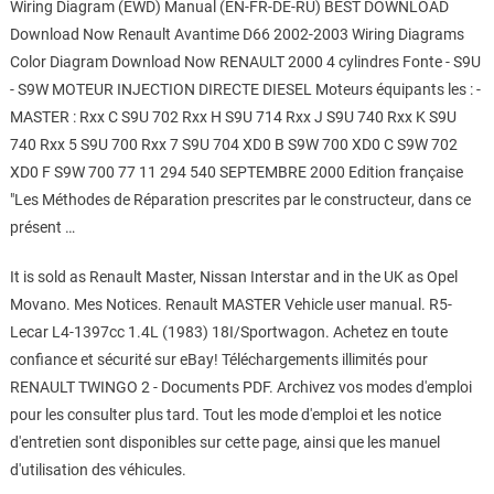
Wiring Diagram (EWD) Manual (EN-FR-DE-RU) BEST DOWNLOAD
Download Now Renault Avantime D66 2002-2003 Wiring Diagrams
Color Diagram Download Now RENAULT 2000 4 cylindres Fonte - S9U
- S9W MOTEUR INJECTION DIRECTE DIESEL Moteurs équipants les : -
MASTER : Rxx C S9U 702 Rxx H S9U 714 Rxx J S9U 740 Rxx K S9U
740 Rxx 5 S9U 700 Rxx 7 S9U 704 XD0 B S9W 700 XD0 C S9W 702
XD0 F S9W 700 77 11 294 540 SEPTEMBRE 2000 Edition française
"Les Méthodes de Réparation prescrites par le constructeur, dans ce
présent …
It is sold as Renault Master, Nissan Interstar and in the UK as Opel
Movano. Mes Notices. Renault MASTER Vehicle user manual. R5-
Lecar L4-1397cc 1.4L (1983) 18I/Sportwagon. Achetez en toute
confiance et sécurité sur eBay! Téléchargements illimités pour
RENAULT TWINGO 2 - Documents PDF. Archivez vos modes d'emploi
pour les consulter plus tard. Tout les mode d'emploi et les notice
d'entretien sont disponibles sur cette page, ainsi que les manuel
d'utilisation des véhicules.