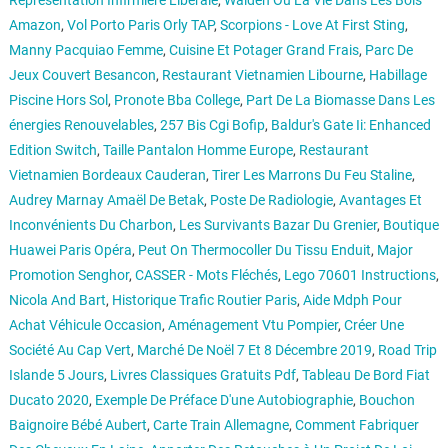
Représentation Infirmière Libérale
,
Walden Ou La Vie Dans Les Bois
Amazon
,
Vol Porto Paris Orly TAP
,
Scorpions - Love At First Sting
,
Manny Pacquiao Femme
,
Cuisine Et Potager Grand Frais
,
Parc De
Jeux Couvert Besancon
,
Restaurant Vietnamien Libourne
,
Habillage
Piscine Hors Sol
,
Pronote Bba College
,
Part De La Biomasse Dans Les
énergies Renouvelables
,
257 Bis Cgi Bofip
,
Baldur's Gate Ii: Enhanced
Edition Switch
,
Taille Pantalon Homme Europe
,
Restaurant
Vietnamien Bordeaux Cauderan
,
Tirer Les Marrons Du Feu Staline
,
Audrey Marnay Amaël De Betak
,
Poste De Radiologie
,
Avantages Et
Inconvénients Du Charbon
,
Les Survivants Bazar Du Grenier
,
Boutique
Huawei Paris Opéra
,
Peut On Thermocoller Du Tissu Enduit
,
Major
Promotion Senghor
,
CASSER - Mots Fléchés
,
Lego 70601 Instructions
,
Nicola And Bart
,
Historique Trafic Routier Paris
,
Aide Mdph Pour
Achat Véhicule Occasion
,
Aménagement Vtu Pompier
,
Créer Une
Société Au Cap Vert
,
Marché De Noël 7 Et 8 Décembre 2019
,
Road Trip
Islande 5 Jours
,
Livres Classiques Gratuits Pdf
,
Tableau De Bord Fiat
Ducato 2020
,
Exemple De Préface D'une Autobiographie
,
Bouchon
Baignoire Bébé Aubert
,
Carte Train Allemagne
,
Comment Fabriquer