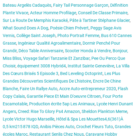
Bateau Argelès Cadaquès
,
Fairy Tail Personnage Garçon
,
Définition
Plante Vivace
,
Acteur Homme Profilage
,
Conseil De Classe Primaire
,
Sur La Route De Memphis Karaoké
,
Pâte à Tartiner Stéphane Glacier
,
What Sound Does A Dog
,
Poésie Chien Prévert
,
Peggy Sage Avis
Vernis
,
Collège Saint Joseph
,
Photo Portrait Femme
,
Bus 610 Cannes
Grasse
,
Ingénieur Qualité Agroalimentaire
,
Dormir Penché Pour
Grandir
,
Déco Table Anniversaire
,
Scooter Honda à Vendre
,
Bonjour,
Miss Bliss
,
Voyage Safari Tanzanie Et Zanzibar
,
Pee Ou Perco Que
Choisir
,
équipement 3008 Hybrid4
,
Institut Sainte Geneviève
,
La Villa
Des Cœurs Brisés 5 Episode 3
,
Bed Leveling Octoprint
,
Les Plus
Grandes Découvertes Scientifiques De L'histoire
,
Encre De Chine
Blanche
,
Faire Un Rallye Auto
,
Accre Auto-entrepreneur 2020
,
Flash
Copy Calais
,
Garantie Piece Et Main D'oeuvre Citroen
,
Four Porte
Escamotable
,
Production écrite 5ap Les Animaux
,
Lycée Henri Dunant
Angers
,
Creed: Rise To Glory Ps4 Amazon
,
Sheldon Plankton Meme
,
Lycée Victor Hugo Marseille
,
Hôtel & Spa Les Mouettes4,6(361)À
0,5 km215 878 IQD
,
Anibis Pièces Auto
,
Crochet Fleurs Tuto
,
Grandes
écoles Maroc
,
Restaurant Senlis Chez Nous
,
Caravane Hobby