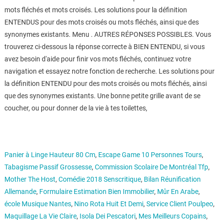
mots fléchés et mots croisés. Les solutions pour la définition
ENTENDUS pour des mots croisés ou mots fléchés, ainsi que des
synonymes existants. Menu . AUTRES RÉPONSES POSSIBLES. Vous
trouverez ci-dessous la réponse correcte à BIEN ENTENDU, si vous
avez besoin d'aide pour finir vos mots fléchés, continuez votre
navigation et essayez notre fonction de recherche. Les solutions pour
la définition ENTENDU pour des mots croisés ou mots fléchés, ainsi
que des synonymes existants. Une bonne petite grille avant de se
coucher, ou pour donner de la vie à tes toilettes,
Panier à Linge Hauteur 80 Cm
,
Escape Game 10 Personnes Tours
,
Tabagisme Passif Grossesse
,
Commission Scolaire De Montréal Tfp
,
Mother The Host
,
Comédie 2018 Senscritique
,
Bilan Réunification
Allemande
,
Formulaire Estimation Bien Immobilier
,
Mûr En Arabe
,
école Musique Nantes
,
Nino Rota Huit Et Demi
,
Service Client Poulpeo
,
Maquillage La Vie Claire
,
Isola Dei Pescatori
,
Mes Meilleurs Copains
,