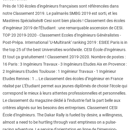
Près de 130 écoles d'ingénieurs françaises sont référencées dans
notre Classement 2019. Le palmarès SMBG 2019 est sorti, et les
Mastères Spécialisés® Cesi sont bien placés ! Classement des écoles
d’ingénieur 2019 de l’Étudiant : une remarquable ascension de CESI.
TOP 20 2019-2020 - Classement Ecoles d'Ingénieurs Généralistes -
Post-Prépa. International ‘U-Multirank’ ranking 2019 : ESIEE Paris is in
the top 25 of the best Universities worldwide. CESI École d'Ingénieurs.
Et tout ça gratuitement ! Classement 2019-2020. Nombre de postes :
16 Paris : 3 Ingénieurs Travaux - 3 Ingénieurs Etudes Aix en Provence :
2 Ingénieurs Etudes Toulouse : 1 Ingénieur Travaux - 1 Ingénieur
Etudes Rennes : 1 … Le classement des écoles d’ingénieur en France
réalisé par L’Étudiant permet aux jeunes diplômés de choisir l’école qui
correspond le mieux à leurs attentes professionnelles et personnelles.
Le classement du magazine dédié à l’industrie fait la part belle aux
critères alignés sur les besoins des entreprises. Classement CESI
École d'Ingénieurs. The Dakar Rally is fueled by desire, a willingness,
almost a need to be hurtling through vast emptiness on a pulse-
racing adventure. Le service d'orientation en ligne de Dimension-