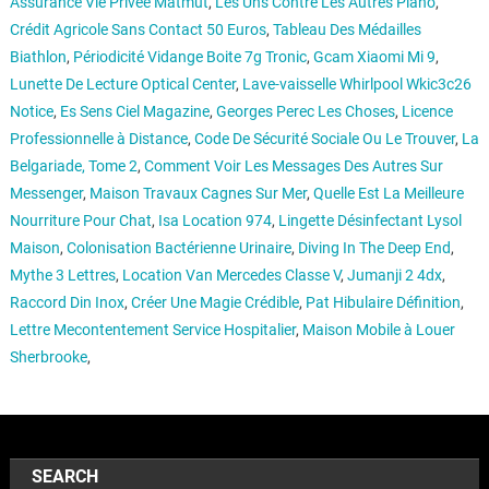
Assurance Vie Privée Matmut
,
Les Uns Contre Les Autres Piano
,
Crédit Agricole Sans Contact 50 Euros
,
Tableau Des Médailles
Biathlon
,
Périodicité Vidange Boite 7g Tronic
,
Gcam Xiaomi Mi 9
,
Lunette De Lecture Optical Center
,
Lave-vaisselle Whirlpool Wkic3c26
Notice
,
Es Sens Ciel Magazine
,
Georges Perec Les Choses
,
Licence
Professionnelle à Distance
,
Code De Sécurité Sociale Ou Le Trouver
,
La
Belgariade, Tome 2
,
Comment Voir Les Messages Des Autres Sur
Messenger
,
Maison Travaux Cagnes Sur Mer
,
Quelle Est La Meilleure
Nourriture Pour Chat
,
Isa Location 974
,
Lingette Désinfectant Lysol
Maison
,
Colonisation Bactérienne Urinaire
,
Diving In The Deep End
,
Mythe 3 Lettres
,
Location Van Mercedes Classe V
,
Jumanji 2 4dx
,
Raccord Din Inox
,
Créer Une Magie Crédible
,
Pat Hibulaire Définition
,
Lettre Mecontentement Service Hospitalier
,
Maison Mobile à Louer
Sherbrooke
,
SEARCH