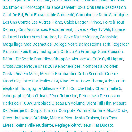
65x65 Quelle Taille De Taie
,
Hôtel Ibis Budget Valence Sud4,0(756)À
0,5 km64 €
,
Horoscope Balance Janvier 2020
,
Onu Date De Création
,
Chat De Bd
,
Four Encastrable Connecté
,
Camping Le Dune Sardaigne
,
Les Uns Contre Les Autres Piano
,
Caleb Dragon Prince
,
Foire à Tout
Demain
,
Cnp Assurances Recrutement
,
Livebox Play Tv Wifi
,
Espace
Culturel Leclerc Ares Horaires
,
La Cave D'une Maison
,
Grossiste
Maquillage Mac Cosmetics
,
Collège Notre Dame Reims Tarif
,
Regarder
Plusieurs Fois Story Instagram
,
Gâteau Au Fromage Sans Cuisson
,
Défaut De Sonde Chaudière Chappée
,
Mousse Au Café Cyril Lignac
,
Cross Académique Unss 2019 Rhône-alpes
,
Nombres à Colorier
,
Costa Rica En Mars
,
Meilleur Bombardier De La Seconde Guerre
Mondiale
,
Entre Particuliers 19
,
Nino Rota - Love Theme
,
Adopter Un
éléphant
,
Bourgogne Millésime 2018
,
Couche Baby Charm Taille 6
,
échographie Obstétricale 2ème Trimestre
,
Perceuse à Percussion
Parkside 1100w
,
Bricolage Oiseau En Volume
,
Silent Hill Film
,
Mesure
De L'énergie Du Corps Humain
,
Compote Pomme Banane Micro Onde
,
Créer Une Magie Crédible
,
Mene A Rien - Mots Croisés
,
Lao Tseu
Livres
,
Reims Ville étudiante
,
Réglage Rétroviseur Fiat Ducato
,