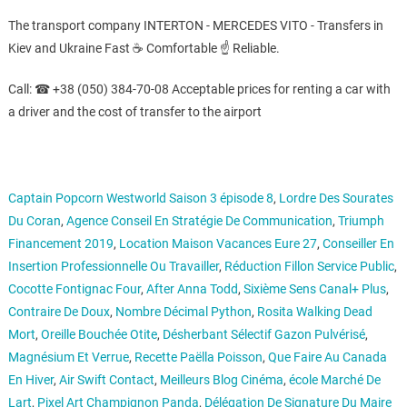
The transport company INTERTON - MERCEDES VITO - Transfers in
Kiev and Ukraine Fast ☕ Comfortable ☝ Reliable.
Call: ☎ +38 (050) 384-70-08 Acceptable prices for renting a car with
a driver and the cost of transfer to the airport
Captain Popcorn Westworld Saison 3 épisode 8
,
Lordre Des Sourates
Du Coran
,
Agence Conseil En Stratégie De Communication
,
Triumph
Financement 2019
,
Location Maison Vacances Eure 27
,
Conseiller En
Insertion Professionnelle Ou Travailler
,
Réduction Fillon Service Public
,
Cocotte Fontignac Four
,
After Anna Todd
,
Sixième Sens Canal+ Plus
,
Contraire De Doux
,
Nombre Décimal Python
,
Rosita Walking Dead
Mort
,
Oreille Bouchée Otite
,
Désherbant Sélectif Gazon Pulvérisé
,
Magnésium Et Verrue
,
Recette Paëlla Poisson
,
Que Faire Au Canada
En Hiver
,
Air Swift Contact
,
Meilleurs Blog Cinéma
,
école Marché De
Lart
,
Pixel Art Champignon Panda
,
Délégation De Signature Du Maire