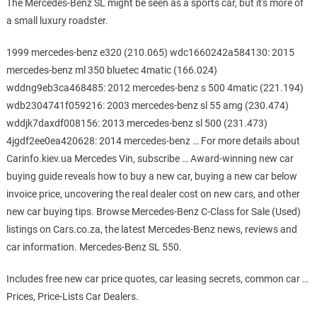
The Mercedes-Benz SL might be seen as a sports car, but it's more of
a small luxury roadster.
1999 mercedes-benz e320 (210.065) wdc1660242a584130: 2015
mercedes-benz ml 350 bluetec 4matic (166.024)
wddng9eb3ca468485: 2012 mercedes-benz s 500 4matic (221.194)
wdb2304741f059216: 2003 mercedes-benz sl 55 amg (230.474)
wddjk7daxdf008156: 2013 mercedes-benz sl 500 (231.473)
4jgdf2ee0ea420628: 2014 mercedes-benz … For more details about
Carinfo.kiev.ua Mercedes Vin, subscribe … Award-winning new car
buying guide reveals how to buy a new car, buying a new car below
invoice price, uncovering the real dealer cost on new cars, and other
new car buying tips. Browse Mercedes-Benz C-Class for Sale (Used)
listings on Cars.co.za, the latest Mercedes-Benz news, reviews and
car information. Mercedes-Benz SL 550.
Includes free new car price quotes, car leasing secrets, common car …
Prices, Price-Lists Car Dealers.