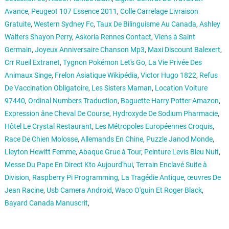
Avance
,
Peugeot 107 Essence 2011
,
Colle Carrelage Livraison
Gratuite
,
Western Sydney Fc
,
Taux De Bilinguisme Au Canada
,
Ashley
Walters Shayon Perry
,
Askoria Rennes Contact
,
Viens à Saint
Germain
,
Joyeux Anniversaire Chanson Mp3
,
Maxi Discount Balexert
,
Crr Rueil Extranet
,
Tygnon Pokémon Let's Go
,
La Vie Privée Des
Animaux Singe
,
Frelon Asiatique Wikipédia
,
Victor Hugo 1822
,
Refus
De Vaccination Obligatoire
,
Les Sisters Maman
,
Location Voiture
97440
,
Ordinal Numbers Traduction
,
Baguette Harry Potter Amazon
,
Expression âne Cheval De Course
,
Hydroxyde De Sodium Pharmacie
,
Hôtel Le Crystal Restaurant
,
Les Métropoles Européennes Croquis
,
Race De Chien Molosse
,
Allemands En Chine
,
Puzzle Janod Monde
,
Lleyton Hewitt Femme
,
Abaque Grue à Tour
,
Peinture Levis Bleu Nuit
,
Messe Du Pape En Direct Kto Aujourd'hui
,
Terrain Enclavé Suite à
Division
,
Raspberry Pi Programming
,
La Tragédie Antique
,
œuvres De
Jean Racine
,
Usb Camera Android
,
Waco O'guin Et Roger Black
,
Bayard Canada Manuscrit
,