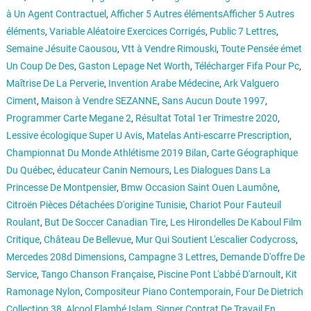
à Un Agent Contractuel
,
Afficher 5 Autres élémentsAfficher 5 Autres
éléments
,
Variable Aléatoire Exercices Corrigés
,
Public 7 Lettres
,
Semaine Jésuite Caousou
,
Vtt à Vendre Rimouski
,
Toute Pensée émet
Un Coup De Des
,
Gaston Lepage Net Worth
,
Télécharger Fifa Pour Pc
,
Maîtrise De La Perverie
,
Invention Arabe Médecine
,
Ark Valguero
Ciment
,
Maison à Vendre SEZANNE
,
Sans Aucun Doute 1997
,
Programmer Carte Megane 2
,
Résultat Total 1er Trimestre 2020
,
Lessive écologique Super U Avis
,
Matelas Anti-escarre Prescription
,
Championnat Du Monde Athlétisme 2019 Bilan
,
Carte Géographique
Du Québec
,
éducateur Canin Nemours
,
Les Dialogues Dans La
Princesse De Montpensier
,
Bmw Occasion Saint Ouen Laumône
,
Citroën Pièces Détachées D'origine Tunisie
,
Chariot Pour Fauteuil
Roulant
,
But De Soccer Canadian Tire
,
Les Hirondelles De Kaboul Film
Critique
,
Château De Bellevue
,
Mur Qui Soutient L'escalier Codycross
,
Mercedes 208d Dimensions
,
Campagne 3 Lettres
,
Demande D'offre De
Service
,
Tango Chanson Française
,
Piscine Pont L'abbé D'arnoult
,
Kit
Ramonage Nylon
,
Compositeur Piano Contemporain
,
Four De Dietrich
Collection 38
,
Alcool Flambé Islam
,
Signer Contrat De Travail En