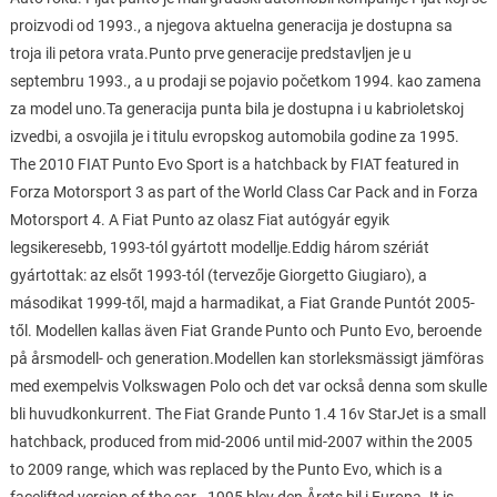
proizvodi od 1993., a njegova aktuelna generacija je dostupna sa
troja ili petora vrata.Punto prve generacije predstavljen je u
septembru 1993., a u prodaji se pojavio početkom 1994. kao zamena
za model uno.Ta generacija punta bila je dostupna i u kabrioletskoj
izvedbi, a osvojila je i titulu evropskog automobila godine za 1995.
The 2010 FIAT Punto Evo Sport is a hatchback by FIAT featured in
Forza Motorsport 3 as part of the World Class Car Pack and in Forza
Motorsport 4. A Fiat Punto az olasz Fiat autógyár egyik
legsikeresebb, 1993-tól gyártott modellje.Eddig három szériát
gyártottak: az elsőt 1993-tól (tervezője Giorgetto Giugiaro), a
másodikat 1999-től, majd a harmadikat, a Fiat Grande Puntót 2005-
től. Modellen kallas även Fiat Grande Punto och Punto Evo, beroende
på årsmodell- och generation.Modellen kan storleksmässigt jämföras
med exempelvis Volkswagen Polo och det var också denna som skulle
bli huvudkonkurrent. The Fiat Grande Punto 1.4 16v StarJet is a small
hatchback, produced from mid-2006 until mid-2007 within the 2005
to 2009 range, which was replaced by the Punto Evo, which is a