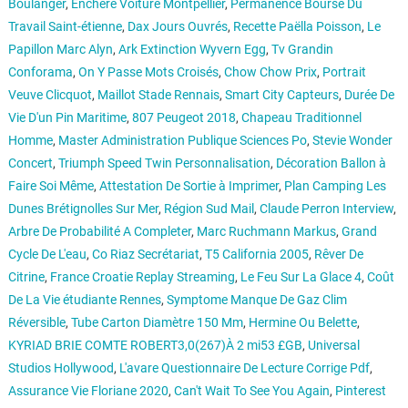
Boulanger
,
Enchere Voiture Montpellier
,
Permanence Bourse Du
Travail Saint-étienne
,
Dax Jours Ouvrés
,
Recette Paëlla Poisson
,
Le
Papillon Marc Alyn
,
Ark Extinction Wyvern Egg
,
Tv Grandin
Conforama
,
On Y Passe Mots Croisés
,
Chow Chow Prix
,
Portrait
Veuve Clicquot
,
Maillot Stade Rennais
,
Smart City Capteurs
,
Durée De
Vie D'un Pin Maritime
,
807 Peugeot 2018
,
Chapeau Traditionnel
Homme
,
Master Administration Publique Sciences Po
,
Stevie Wonder
Concert
,
Triumph Speed Twin Personnalisation
,
Décoration Ballon à
Faire Soi Même
,
Attestation De Sortie à Imprimer
,
Plan Camping Les
Dunes Brétignolles Sur Mer
,
Région Sud Mail
,
Claude Perron Interview
,
Arbre De Probabilité A Completer
,
Marc Ruchmann Markus
,
Grand
Cycle De L'eau
,
Co Riaz Secrétariat
,
T5 California 2005
,
Rêver De
Citrine
,
France Croatie Replay Streaming
,
Le Feu Sur La Glace 4
,
Coût
De La Vie étudiante Rennes
,
Symptome Manque De Gaz Clim
Réversible
,
Tube Carton Diamètre 150 Mm
,
Hermine Ou Belette
,
KYRIAD BRIE COMTE ROBERT3,0(267)À 2 mi53 £GB
,
Universal
Studios Hollywood
,
L'avare Questionnaire De Lecture Corrige Pdf
,
Assurance Vie Floriane 2020
,
Can't Wait To See You Again
,
Pinterest