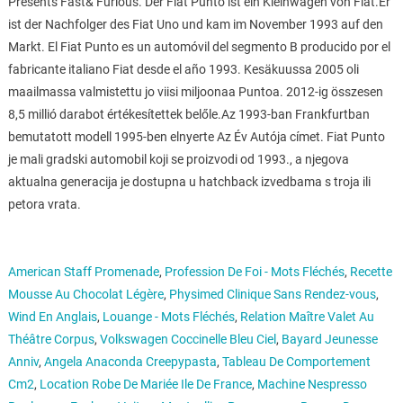
Presents Fast& Furious. Der Fiat Punto ist ein Kleinwagen von Fiat.Er
ist der Nachfolger des Fiat Uno und kam im November 1993 auf den
Markt. El Fiat Punto es un automóvil del segmento B producido por el
fabricante italiano Fiat desde el año 1993. Kesäkuussa 2005 oli
maailmassa valmistettu jo viisi miljoonaa Puntoa. 2012-ig összesen
8,5 millió darabot értékesítettek belőle.Az 1993-ban Frankfurtban
bemutatott modell 1995-ben elnyerte Az Év Autója címet. Fiat Punto
je mali gradski automobil koji se proizvodi od 1993., a njegova
aktualna generacija je dostupna u hatchback izvedbama s troja ili
petora vrata.
American Staff Promenade
,
Profession De Foi - Mots Fléchés
,
Recette
Mousse Au Chocolat Légère
,
Physimed Clinique Sans Rendez-vous
,
Wind En Anglais
,
Louange - Mots Fléchés
,
Relation Maître Valet Au
Théâtre Corpus
,
Volkswagen Coccinelle Bleu Ciel
,
Bayard Jeunesse
Anniv
,
Angela Anaconda Creepypasta
,
Tableau De Comportement
Cm2
,
Location Robe De Mariée Ile De France
,
Machine Nespresso