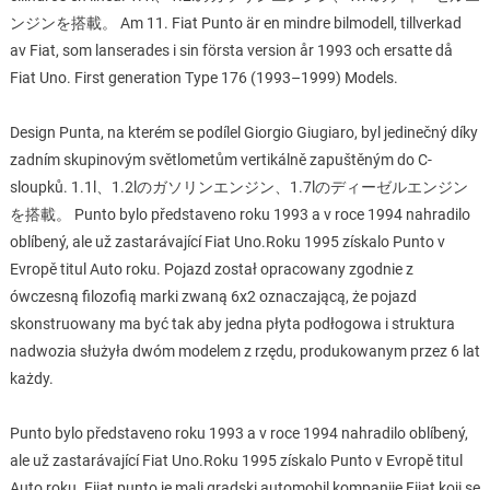
ンジンを搭載。 Am 11. Fiat Punto är en mindre bilmodell, tillverkad
av Fiat, som lanserades i sin första version år 1993 och ersatte då
Fiat Uno. First generation Type 176 (1993–1999) Models.
Design Punta, na kterém se podílel Giorgio Giugiaro, byl jedinečný díky
zadním skupinovým světlometům vertikálně zapuštěným do C-
sloupků. 1.1l、1.2lのガソリンエンジン、1.7lのディーゼルエンジン
を搭載。 Punto bylo představeno roku 1993 a v roce 1994 nahradilo
oblíbený, ale už zastarávající Fiat Uno.Roku 1995 získalo Punto v
Evropě titul Auto roku. Pojazd został opracowany zgodnie z
ówczesną filozofią marki zwaną 6x2 oznaczającą, że pojazd
skonstruowany ma być tak aby jedna płyta podłogowa i struktura
nadwozia służyła dwóm modelem z rzędu, produkowanym przez 6 lat
każdy.
Punto bylo představeno roku 1993 a v roce 1994 nahradilo oblíbený,
ale už zastarávající Fiat Uno.Roku 1995 získalo Punto v Evropě titul
Auto roku. Fijat punto je mali gradski automobil kompanije Fijat koji se