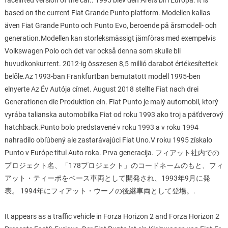
facelifted version of the car.. 1995 blev den Årets bil i Europa. It is
based on the current Fiat Grande Punto platform. Modellen kallas
även Fiat Grande Punto och Punto Evo, beroende på årsmodell- och
generation.Modellen kan storleksmässigt jämföras med exempelvis
Volkswagen Polo och det var också denna som skulle bli
huvudkonkurrent. 2012-ig összesen 8,5 millió darabot értékesítettek
belőle.Az 1993-ban Frankfurtban bemutatott modell 1995-ben
elnyerte Az Év Autója címet. August 2018 stellte Fiat nach drei
Generationen die Produktion ein. Fiat Punto je malý automobil, ktorý
vyrába talianska automobilka Fiat od roku 1993 ako troj a päťdverový
hatchback.Punto bolo predstavené v roku 1993 a v roku 1994
nahradilo obľúbený ale zastarávajúci Fiat Uno.V roku 1995 získalo
Punto v Európe titul Auto roka. Prva generacija. フィアット社内での
プロジェクト名、「178プロジェクト」のコードネームのもと、フィ
アット・ティーポをベース車両として開発され、1993年9月に発
表。 1994年にフィアット・ウーノの後継車両として登場。.
It appears as a traffic vehicle in Forza Horizon 2 and Forza Horizon 2