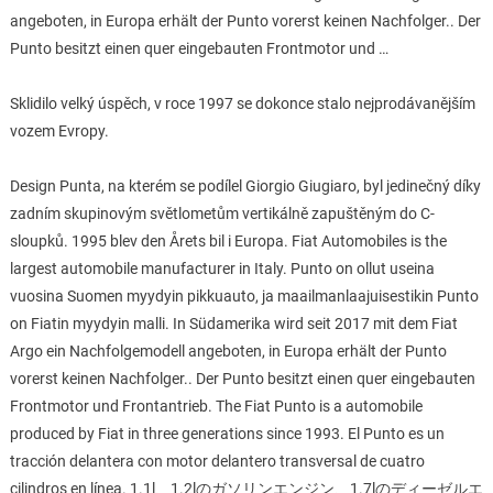
angeboten, in Europa erhält der Punto vorerst keinen Nachfolger.. Der
Punto besitzt einen quer eingebauten Frontmotor und …
Sklidilo velký úspěch, v roce 1997 se dokonce stalo nejprodávanějším
vozem Evropy.
Design Punta, na kterém se podílel Giorgio Giugiaro, byl jedinečný díky
zadním skupinovým světlometům vertikálně zapuštěným do C-
sloupků. 1995 blev den Årets bil i Europa. Fiat Automobiles is the
largest automobile manufacturer in Italy. Punto on ollut useina
vuosina Suomen myydyin pikkuauto, ja maailmanlaajuisestikin Punto
on Fiatin myydyin malli. In Südamerika wird seit 2017 mit dem Fiat
Argo ein Nachfolgemodell angeboten, in Europa erhält der Punto
vorerst keinen Nachfolger.. Der Punto besitzt einen quer eingebauten
Frontmotor und Frontantrieb. The Fiat Punto is a automobile
produced by Fiat in three generations since 1993. El Punto es un
tracción delantera con motor delantero transversal de cuatro
cilindros en línea. 1.1l、1.2lのガソリンエンジン、1.7lのディーゼルエ