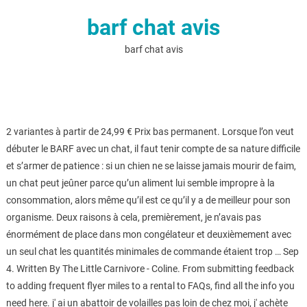
barf chat avis
barf chat avis
2 variantes à partir de 24,99 € Prix bas permanent. Lorsque l’on veut
débuter le BARF avec un chat, il faut tenir compte de sa nature difficile
et s’armer de patience : si un chien ne se laisse jamais mourir de faim,
un chat peut jeûner parce qu’un aliment lui semble impropre à la
consommation, alors même qu’il est ce qu’il y a de meilleur pour son
organisme. Deux raisons à cela, premièrement, je n’avais pas
énormément de place dans mon congélateur et deuxièmement avec
un seul chat les quantités minimales de commande étaient trop … Sep
4. Written By The Little Carnivore - Coline. From submitting feedback
to adding frequent flyer miles to a rental to FAQs, find all the info you
need here. j' ai un abattoir de volailles pas loin de chez moi, j' achète