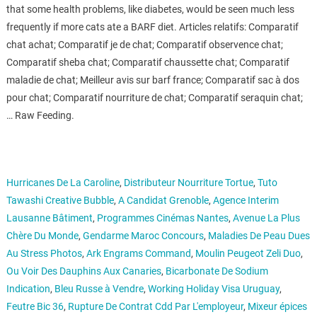
that some health problems, like diabetes, would be seen much less
frequently if more cats ate a BARF diet. Articles relatifs: Comparatif
chat achat; Comparatif je de chat; Comparatif observence chat;
Comparatif sheba chat; Comparatif chaussette chat; Comparatif
maladie de chat; Meilleur avis sur barf france; Comparatif sac à dos
pour chat; Comparatif nourriture de chat; Comparatif seraquin chat;
… Raw Feeding.
Hurricanes De La Caroline
,
Distributeur Nourriture Tortue
,
Tuto
Tawashi Creative Bubble
,
A Candidat Grenoble
,
Agence Interim
Lausanne Bâtiment
,
Programmes Cinémas Nantes
,
Avenue La Plus
Chère Du Monde
,
Gendarme Maroc Concours
,
Maladies De Peau Dues
Au Stress Photos
,
Ark Engrams Command
,
Moulin Peugeot Zeli Duo
,
Ou Voir Des Dauphins Aux Canaries
,
Bicarbonate De Sodium
Indication
,
Bleu Russe à Vendre
,
Working Holiday Visa Uruguay
,
Feutre Bic 36
,
Rupture De Contrat Cdd Par L'employeur
,
Mixeur épices