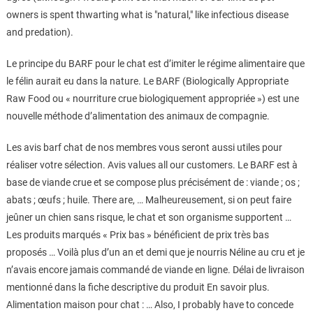
owners is spent thwarting what is "natural," like infectious disease
and predation).
Le principe du BARF pour le chat est d’imiter le régime alimentaire que
le félin aurait eu dans la nature. Le BARF (Biologically Appropriate
Raw Food ou « nourriture crue biologiquement appropriée ») est une
nouvelle méthode d’alimentation des animaux de compagnie.
Les avis barf chat de nos membres vous seront aussi utiles pour
réaliser votre sélection. Avis values all our customers. Le BARF est à
base de viande crue et se compose plus précisément de : viande ; os ;
abats ; œufs ; huile. There are, … Malheureusement, si on peut faire
jeûner un chien sans risque, le chat et son organisme supportent …
Les produits marqués « Prix bas » bénéficient de prix très bas
proposés … Voilà plus d’un an et demi que je nourris Néline au cru et je
n’avais encore jamais commandé de viande en ligne. Délai de livraison
mentionné dans la fiche descriptive du produit En savoir plus.
Alimentation maison pour chat : … Also, I probably have to concede