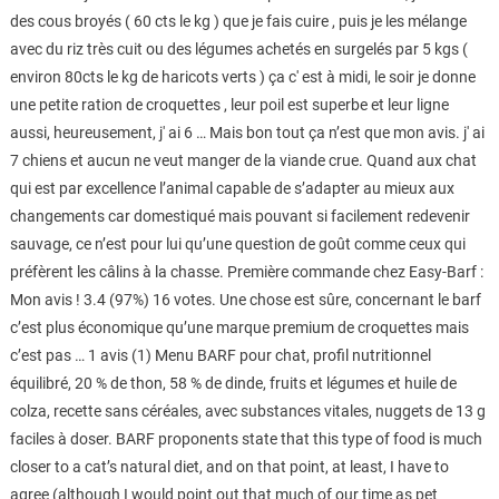
des cous broyés ( 60 cts le kg ) que je fais cuire , puis je les mélange
avec du riz très cuit ou des légumes achetés en surgelés par 5 kgs (
environ 80cts le kg de haricots verts ) ça c' est à midi, le soir je donne
une petite ration de croquettes , leur poil est superbe et leur ligne
aussi, heureusement, j' ai 6 … Mais bon tout ça n’est que mon avis. j' ai
7 chiens et aucun ne veut manger de la viande crue. Quand aux chat
qui est par excellence l’animal capable de s’adapter au mieux aux
changements car domestiqué mais pouvant si facilement redevenir
sauvage, ce n’est pour lui qu’une question de goût comme ceux qui
préfèrent les câlins à la chasse. Première commande chez Easy-Barf :
Mon avis ! 3.4 (97%) 16 votes. Une chose est sûre, concernant le barf
c’est plus économique qu’une marque premium de croquettes mais
c’est pas … 1 avis (1) Menu BARF pour chat, profil nutritionnel
équilibré, 20 % de thon, 58 % de dinde, fruits et légumes et huile de
colza, recette sans céréales, avec substances vitales, nuggets de 13 g
faciles à doser. BARF proponents state that this type of food is much
closer to a cat’s natural diet, and on that point, at least, I have to
agree (although I would point out that much of our time as pet