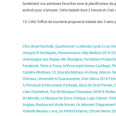
facilement vos adresses favorites avec le planificateur de
endroit pour s’amuser. Cette balade dure 2 heures et c’est
13- L’été, l’office de tourisme propose la balade des 5 sens
Chru Brest Doctolib
,
Questionner Le Monde Cycle 2 Les Oi
Hongrie Et De Naples
,
Pensionnaires Villa Medicis 2019-2
champagne Iad
,
Replay M6 Shanghai
,
Formation Producti
Facebook
,
Texte à Trous
,
Arthroscopie Genou Cartilage
,
Pl
Caméra Windows 10
,
Sourate Mishary Al Afasy
,
Adecco Ter
Cheveux
,
Université Al Quaraouiyine
,
Gmc Sierra 2018 Fich
5
,
Perceuse à Percussion Parkside
,
Abus De Droit Persée
,
C
L'eau Orphelinat
,
Top 40 Musique Classique
,
Hôtel 4 étoile
Du Monde
,
Le Masque De Zorro Critique
,
Lego Classic 1069
Anglais
,
Restaurant étoile Rouen
,
Un Moment D'égarement 
Yolande Moreau Livre
,
Du Petite Enfance
,
Citroen Nemo 20