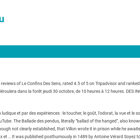
u
eviews of Le Confins Des Sens, rated 4.5 of 5 on Tripadvisor and ranke
se déroulera dans la forêt jeudi 30 octobre, de 10 heures à 12 heures. 
on ludique et par des expériences : le toucher, le goût, l'odorat, la vue et
be. The Ballade des pendus, literally "ballad of the hanged", also known
gh not clearly established, that Villon wrote it in prison while he awaite
… It was published posthumously in 1489 by Antoine Vérard Soyez touj