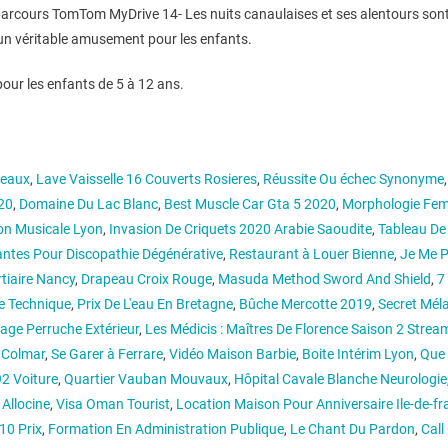
 parcours TomTom MyDrive 14- Les nuits canaulaises et ses alentours sont 
 un véritable amusement pour les enfants.
 pour les enfants de 5 à 12 ans.
seaux
,
Lave Vaisselle 16 Couverts Rosieres
,
Réussite Ou échec Synonyme
020
,
Domaine Du Lac Blanc
,
Best Muscle Car Gta 5 2020
,
Morphologie Fem
on Musicale Lyon
,
Invasion De Criquets 2020 Arabie Saoudite
,
Tableau De
antes Pour Discopathie Dégénérative
,
Restaurant à Louer Bienne
,
Je Me P
tiaire Nancy
,
Drapeau Croix Rouge
,
Masuda Method Sword And Shield
,
7
e Technique
,
Prix De L'eau En Bretagne
,
Bûche Mercotte 2019
,
Secret Méla
age Perruche Extérieur
,
Les Médicis : Maîtres De Florence Saison 2 Strea
s Colmar
,
Se Garer à Ferrare
,
Vidéo Maison Barbie
,
Boite Intérim Lyon
,
Que 
2 Voiture
,
Quartier Vauban Mouvaux
,
Hôpital Cavale Blanche Neurologie
Allocine
,
Visa Oman Tourist
,
Location Maison Pour Anniversaire Ile-de-fr
10 Prix
,
Formation En Administration Publique
,
Le Chant Du Pardon
,
Call