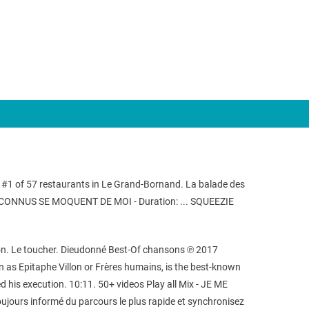
d #1 of 57 restaurants in Le Grand-Bornand. La balade des
DES INCONNUS SE MOQUENT DE MOI - Duration: ... SQUEEZIE
 le son. Le toucher. Dieudonné Best-Of chansons ℗ 2017
 as Epitaphe Villon or Frères humains, is the best-known
d his execution. 10:11. 50+ videos Play all Mix - JE ME
ours informé du parcours le plus rapide et synchronisez