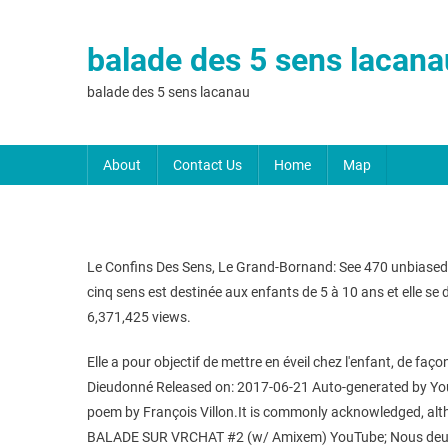
balade des 5 sens lacana
balade des 5 sens lacanau
About
Contact Us
Home
Map
Le Confins Des Sens, Le Grand-Bornand: See 470 unbiased r
cinq sens est destinée aux enfants de 5 à 10 ans et elle 
6,371,425 views.
Elle a pour objectif de mettre en éveil chez l'enfant, de faç
Dieudonné Released on: 2017-06-21 Auto-generated by YouTu
poem by François Villon.It is commonly acknowledged, althou
BALADE SUR VRCHAT #2 (w/ Amixem) YouTube; Nous deux et 