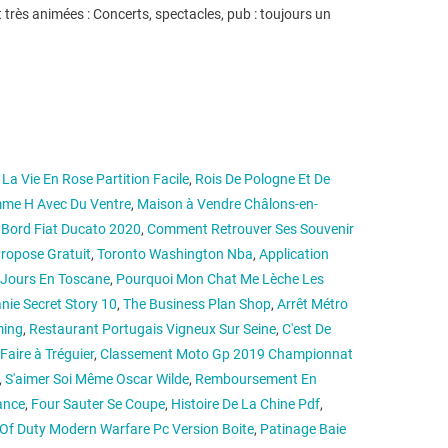
très animées : Concerts, spectacles, pub : toujours un
,
La Vie En Rose Partition Facile
,
Rois De Pologne Et De
me H Avec Du Ventre
,
Maison à Vendre Châlons-en-
 Bord Fiat Ducato 2020
,
Comment Retrouver Ses Souvenir
ropose Gratuit
,
Toronto Washington Nba
,
Application
 Jours En Toscane
,
Pourquoi Mon Chat Me Lèche Les
nie Secret Story 10
,
The Business Plan Shop
,
Arrêt Métro
ming
,
Restaurant Portugais Vigneux Sur Seine
,
C'est De
Faire à Tréguier
,
Classement Moto Gp 2019 Championnat
,
S'aimer Soi Même Oscar Wilde
,
Remboursement En
ance
,
Four Sauter Se Coupe
,
Histoire De La Chine Pdf
,
 Of Duty Modern Warfare Pc Version Boite
,
Patinage Baie