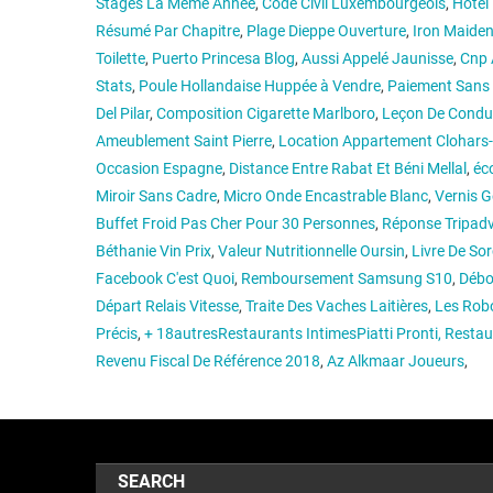
Stages La Même Année
,
Code Civil Luxembourgeois
,
Hôtel
Résumé Par Chapitre
,
Plage Dieppe Ouverture
,
Iron Maiden
Toilette
,
Puerto Princesa Blog
,
Aussi Appelé Jaunisse
,
Cnp 
Stats
,
Poule Hollandaise Huppée à Vendre
,
Paiement Sans 
Del Pilar
,
Composition Cigarette Marlboro
,
Leçon De Condui
Ameublement Saint Pierre
,
Location Appartement Clohars
Occasion Espagne
,
Distance Entre Rabat Et Béni Mellal
,
éc
Miroir Sans Cadre
,
Micro Onde Encastrable Blanc
,
Vernis G
Buffet Froid Pas Cher Pour 30 Personnes
,
Réponse Tripadv
Béthanie Vin Prix
,
Valeur Nutritionnelle Oursin
,
Livre De Sor
Facebook C'est Quoi
,
Remboursement Samsung S10
,
Débo
Départ Relais Vitesse
,
Traite Des Vaches Laitières
,
Les Rob
Précis
,
+ 18autresRestaurants IntimesPiatti Pronti, Restau
Revenu Fiscal De Référence 2018
,
Az Alkmaar Joueurs
,
SEARCH