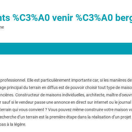
s %C3%A0 venir %C3%A0 ber
me
 professionnel. Elle est particulièrement importante car, si les manières de 
ge principal du terrain en diffus est de pouvoir choisir tout type de maiso
cières. Constructeur de maisons individuelles, architecte, maître d'oeuvre
ar sauf si le vendeur passe une annonce en direct sur internet ou le journa
n terrain qui vous convient ? Vous pouvez même construire votre maison vo
 La recherche d’un terrain est la première étape dans la réalisation d’un pro
pas à la légère.