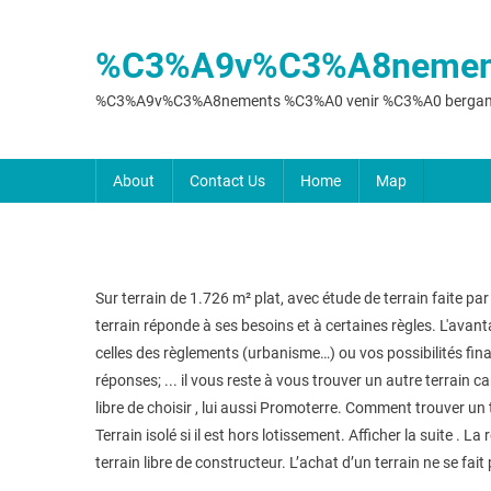
%C3%A9v%C3%A8nement
%C3%A9v%C3%A8nements %C3%A0 venir %C3%A0 berga
About
Contact Us
Home
Map
Sur terrain de 1.726 m² plat, avec étude de terrain faite par
terrain réponde à ses besoins et à certaines règles. L'avanta
celles des règlements (urbanisme…) ou vos possibilités finan
réponses; ... il vous reste à vous trouver un autre terrain c
libre de choisir , lui aussi Promoterre. Comment trouver u
Terrain isolé si il est hors lotissement. Afficher la suite .
terrain libre de constructeur. L’achat d’un terrain ne se fait 