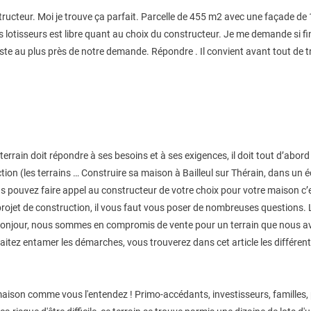
structeur. Moi je trouve ça parfait. Parcelle de 455 m2 avec une façade de 1
 lotisseurs est libre quant au choix du constructeur. Je me demande si fin
 reste au plus près de notre demande. Répondre . Il convient avant tout de t
terrain doit répondre à ses besoins et à ses exigences, il doit tout d’abord
uction (les terrains … Construire sa maison à Bailleul sur Thérain, dans un
s pouvez faire appel au constructeur de votre choix pour votre maison c’e
tre projet de construction, il vous faut vous poser de nombreuses quest
. Bonjour, nous sommes en compromis de vente pour un terrain que nous av
itez entamer les démarches, vous trouverez dans cet article les différent
e maison comme vous l'entendez ! Primo-accédants, investisseurs, famille