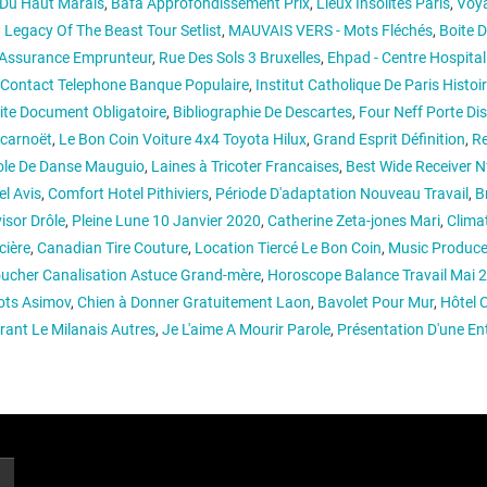
 Du Haut Marais
,
Bafa Approfondissement Prix
,
Lieux Insolites Paris
,
Voy
 Legacy Of The Beast Tour Setlist
,
MAUVAIS VERS - Mots Fléchés
,
Boite 
Assurance Emprunteur
,
Rue Des Sols 3 Bruxelles
,
Ehpad - Centre Hospital
Contact Telephone Banque Populaire
,
Institut Catholique De Paris Histoir
te Document Obligatoire
,
Bibliographie De Descartes
,
Four Neff Porte Dis
-carnoët
,
Le Bon Coin Voiture 4x4 Toyota Hilux
,
Grand Esprit Définition
,
Re
ole De Danse Mauguio
,
Laines à Tricoter Francaises
,
Best Wide Receiver N
el Avis
,
Comfort Hotel Pithiviers
,
Période D'adaptation Nouveau Travail
,
B
isor Drôle
,
Pleine Lune 10 Janvier 2020
,
Catherine Zeta-jones Mari
,
Clima
cière
,
Canadian Tire Couture
,
Location Tiercé Le Bon Coin
,
Music Produce
ucher Canalisation Astuce Grand-mère
,
Horoscope Balance Travail Mai 
ots Asimov
,
Chien à Donner Gratuitement Laon
,
Bavolet Pour Mur
,
Hôtel 
rant Le Milanais Autres
,
Je L'aime A Mourir Parole
,
Présentation D'une Ent