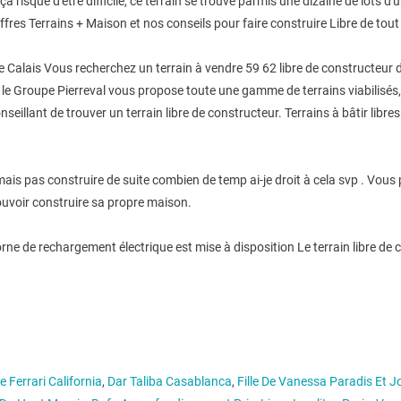
a risque d'être difficile, ce terrain se trouve parmis une dizaine de lots d'
ffres Terrains + Maison et nos conseils pour faire construire Libre de tout
de Calais Vous recherchez un terrain à vendre 59 62 libre de constructeur 
 : le Groupe Pierreval vous propose toute une gamme de terrains viabilisé
nseillant de trouver un terrain libre de constructeur. Terrains à bâtir lib
 mais pas construire de suite combien de temp ai-je droit à cela svp . Vous
uvoir construire sa propre maison.
orne de rechargement électrique est mise à disposition Le terrain libre de
 Ferrari California
,
Dar Taliba Casablanca
,
Fille De Vanessa Paradis Et 