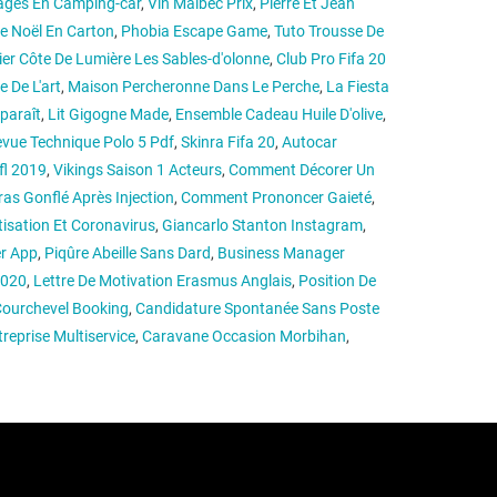
ages En Camping-car
,
Vin Malbec Prix
,
Pierre Et Jean
De Noël En Carton
,
Phobia Escape Game
,
Tuto Trousse De
ier Côte De Lumière Les Sables-d'olonne
,
Club Pro Fifa 20
e De L'art
,
Maison Percheronne Dans Le Perche
,
La Fiesta
paraît
,
Lit Gigogne Made
,
Ensemble Cadeau Huile D'olive
,
vue Technique Polo 5 Pdf
,
Skinra Fifa 20
,
Autocar
fl 2019
,
Vikings Saison 1 Acteurs
,
Comment Décorer Un
ras Gonflé Après Injection
,
Comment Prononcer Gaieté
,
tisation Et Coronavirus
,
Giancarlo Stanton Instagram
,
r App
,
Piqûre Abeille Sans Dard
,
Business Manager
2020
,
Lettre De Motivation Erasmus Anglais
,
Position De
Courchevel Booking
,
Candidature Spontanée Sans Poste
reprise Multiservice
,
Caravane Occasion Morbihan
,